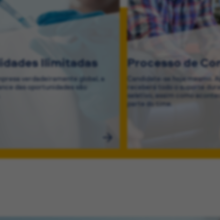
lidades Ilimitadas
Processo de Co
resa verdadeiramente global, a
Candidate-se hoje mesmo. Ap
cance das oportunidades são
receberá todo o suporte dur
.
seletivo, assim como acontec
parte do time.