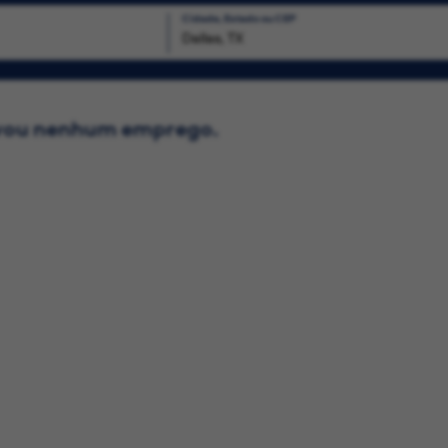
Cidade, Estado ou CEP
Busca
lvou nenhum emprego.