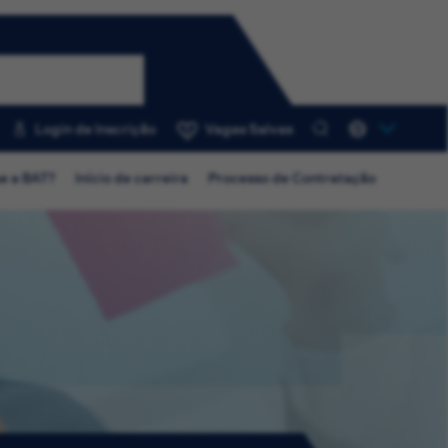
Login de Inscrição
Vagas Salvas
0
e a BAT?
Início de carreira
Processo de Contratação