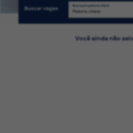
Busca por palavra-chave
Buscar vagas
Você ainda não sa