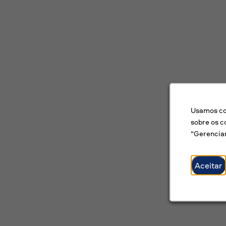
Usamos coo
sobre os c
“Gerenciar
Aceitar