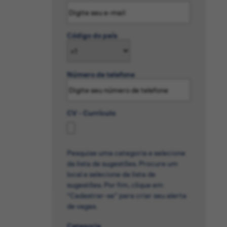
Código do país
Número de telefone
CV - Currículo
Pesquise uma categoria e selecione
da lista de sugestões. Procure um
local e selecione da lista de
sugestões. Por fim, clique em
“Cadastrar-se” para criar seu alerta
de vagas.
Categoria