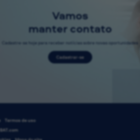
Vamos
manter contato
Cadastre-se hoje para receber notícias sobre novas oportunidades
Cadastrar-se
e
Termos de uso
BAT.com
okies
Mapa do site