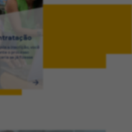
ntratação
ós a inscrição, você
ante o processo
eria se já fizesse