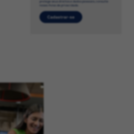
protege seus direitos e dados pessoais, consulte
nosso Aviso de privacidade.
Cadastrar-se