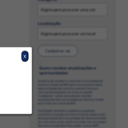
Localização
Cadastrar-se
X
Quero receber atualizações e
oportunidades
Gostaria de receber e-mails da Comunidade de
Talentos Global da BAT para me atualizar sobre
oportunidades de carreira, eventos futuros e
notícias da empresa. Ao clicar na opção
“Cadastrar”, você concorda em receber
atualizações da Comunidade de Talentos Global
por e-mail em nome da BAT.
Você pode cancelar o cadastro a qualquer
momento clicando no link ao final de cada e-mail
de atualização da Comunidade de Talentos Global.
Ao criar uma conta, você concorda com os nossos
Termos e Condições. Para saber como a BAT