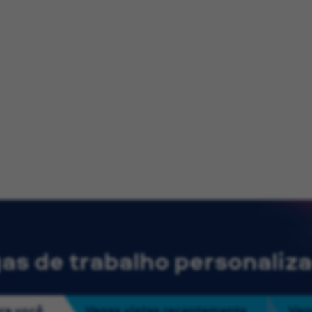
as de trabalho personaliz
ra você
Vagas vistas recentemente
Vag