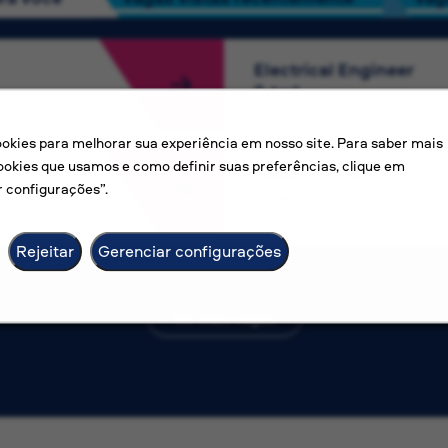
Electrical Engineer
Amã
Competitive salary
kies para melhorar sua experiência em nosso site. Para saber mais
ookies que usamos e como definir suas preferências, clique em
Head of Finance
 configurações”.
Apia
Competitive salary
Rejeitar
Gerenciar configurações
Ver mais vagas