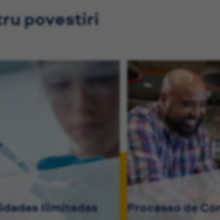
tru povestiri
lidades Ilimitadas
Processo de Co