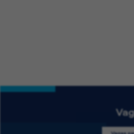
Vag
Vagas pa