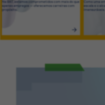
Na BAT, estamos comprometidos com mais do que
Como uma emp
apenas empregos — oferecemos carreiras com
escala e o al
propósito.
imensuráveis