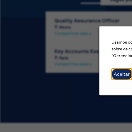
Quality Assurance Officer
Akora
Competitive salary
Usamos coo
sobre os c
Key Accounts Executive
“Gerenciar
Apia
Competitive salary
Aceitar