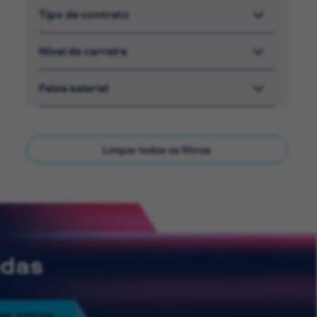
Tipo de contrato
Nível de carreira
Faixa salarial
Limpar todos os filtros
adas
as salvas