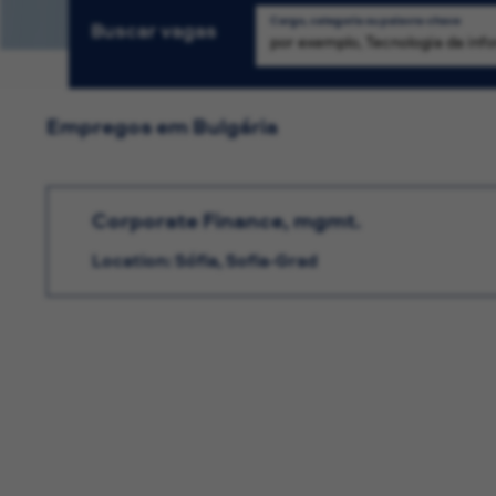
Cargo, categoria ou palavra-chave
Buscar vagas
Empregos em Bulgária
Corporate Finance, mgmt.
Location: Sófia, Sofia-Grad