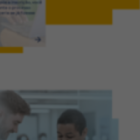
ós a inscrição, você
ante o processo
eria se já fizesse