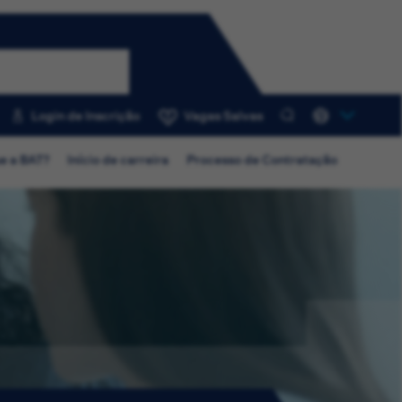
Login de Inscrição
Vagas Salvas
0
e a BAT?
Início de carreira
Processo de Contratação