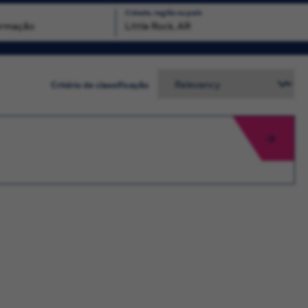
Cidade, região ou país
Busca
Critério de classificação