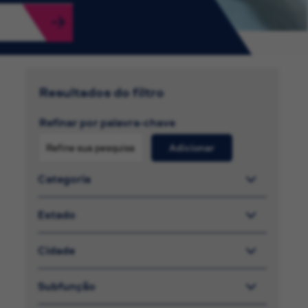
Resultados do filtro
Refinar por palavra-chave
Adicionar
Categoria
Estado
Cidade
Subfunção