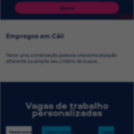
Busca
Empregos em Cáli
Tente uma combinação palavra-chave/localização
diferente ou amplie seu critério de busca.
Vagas de trabalho
personalizadas
Vagas para
Vagas vistas
Vagas