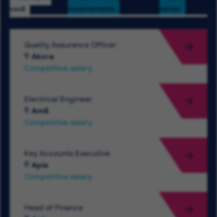
você
recentemente
salvas
Quality Assurance Officer
Akora
Competitive salary
Electrical Engineer
Amã
Competitive salary
Key Accounts Executive
Apia
Competitive salary
Head of Finance