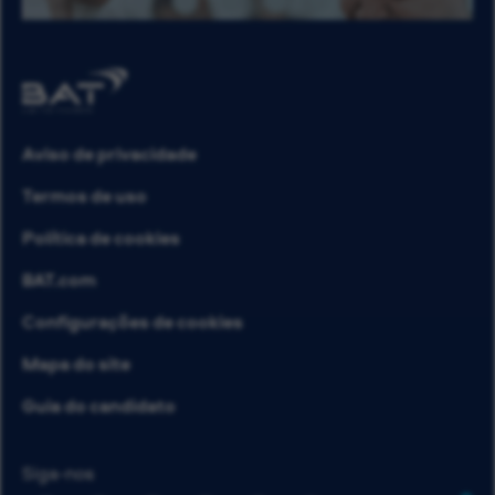
Aviso de privacidade
Termos de uso
Política de cookies
BAT.com
Configurações de cookies
Mapa do site
Guia do candidato
Siga-nos