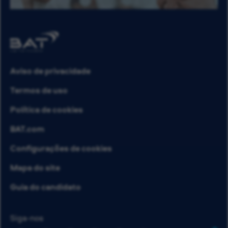
Aviso de privacidade
Termos de uso
Política de cookies
BAT.com
Configurações de cookies
Mapa do site
Guia do candidato
Siga-nos