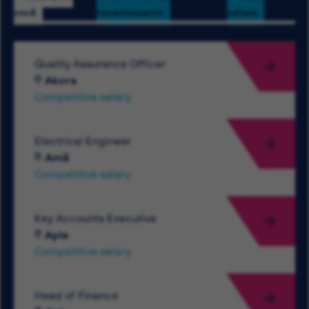
você
recentemente
salvas
Quality Assurance Officer
Akora
Competitive salary
Electrical Engineer
Amã
Competitive salary
Key Accounts Executive
Apia
Competitive salary
Head of Finance