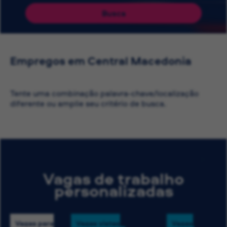
Busca
Empregos em Central Macedonia
Tente uma combinação palavra-chave/localização
diferente ou amplie seu critério de busca.
Vagas de trabalho
personalizadas
Vagas para
Vagas vistas
Vagas