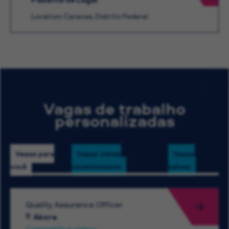
Location: Caracas, Distrito Federal
Vagas de trabalho
personalizadas
Vagas para
Vagas vistas
Vagas
você
recentemente
salvas
Quality Assurance Officer
Akora