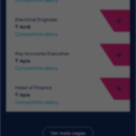
Competitive salary
Electrical Engineer
Amã
Competitive salary
Key Accounts Executive
Apia
Competitive salary
Head of Finance
Apia
Competitive salary
Ver mais vagas