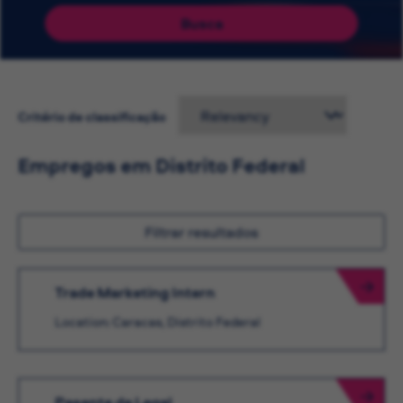
Busca
Critério de classificação
Empregos em Distrito Federal
Filtrar resultados
Trade Marketing Intern
Location: Caracas, Distrito Federal
Pasante de Legal