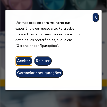
X
Usamos cookies para melhorar sua
experiência em nosso site. Para saber
Por que a BAT?
mais sobre os cookies que usamos e como
definir suas preferências, clique em
Na BAT, estamos comprometidos com mais do que apenas
“Gerenciar configurações”.
empregos — oferecemos carreiras com propósito.
Aceitar
Rejeitar
Gerenciar configurações