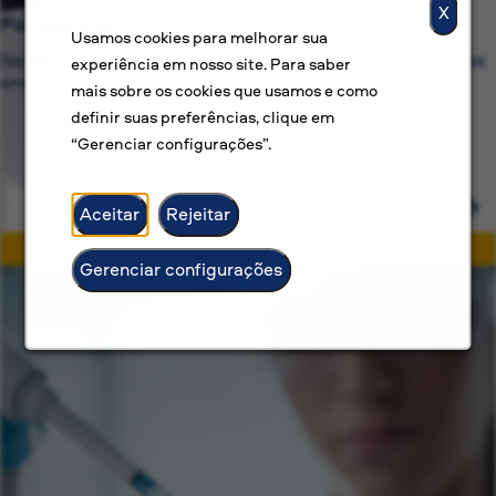
X
Por que a BAT?
Usamos cookies para melhorar sua
Na BAT, estamos comprometidos com mais do que apenas
experiência em nosso site. Para saber
empregos — oferecemos carreiras com propósito.
mais sobre os cookies que usamos e como
definir suas preferências, clique em
“Gerenciar configurações”.
Aceitar
Rejeitar
Gerenciar configurações