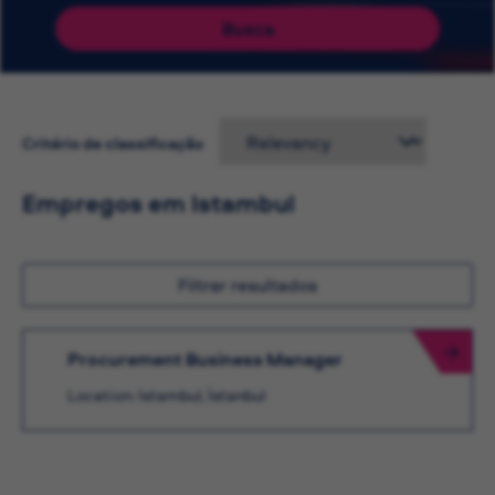
Busca
Critério de classificação
Empregos em Istambul
Filtrar resultados
Procurement Business Manager
Location: Istambul, İstanbul