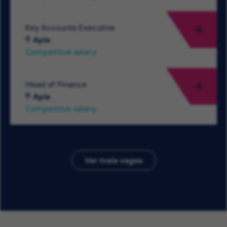
Key Accounts Executive
Apia
Competitive salary
Head of Finance
Apia
Competitive salary
Ver mais vagas