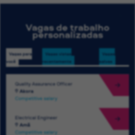
Vagas de trabalho
personalizadas
Vagas para
Vagas vistas
Vagas
você
recentemente
salvas
Quality Assurance Officer
Akora
Competitive salary
Electrical Engineer
Amã
Competitive salary