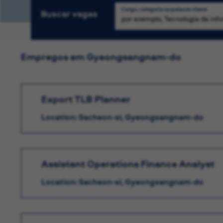
Cargo, categoria ou palavra-chave
Buscar vagas
Empregos em Gyeongsangnam-do
Export TLB Planner
Location: Sacheon-si, Gyeongsangnam-do
Assistant Operations Finance Analyst
Location: Sacheon-si, Gyeongsangnam-do