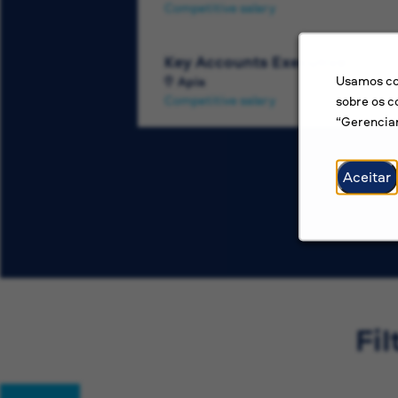
Competitive salary
Key Accounts Executive
Usamos coo
Apia
Competitive salary
sobre os c
“Gerenciar
Aceitar
Fil