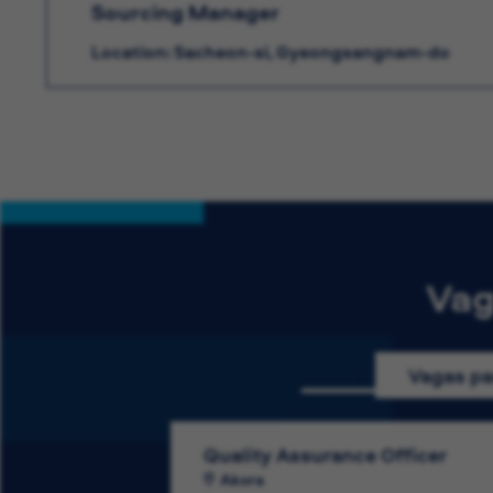
Sourcing Manager
Location: Sacheon-si, Gyeongsangnam-do
Vag
Vagas pa
Quality Assurance Officer
Akora