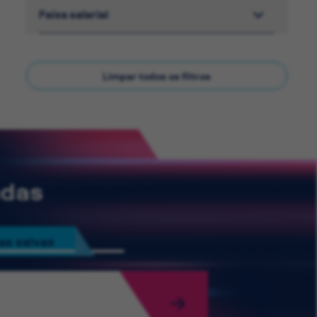
Faixa salarial
Limpar todos os filtros
adas
as salvas