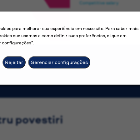
Competitive salary
Head of Finance
kies para melhorar sua experiência em nosso site. Para saber mais
Apia
ookies que usamos e como definir suas preferências, clique em
Competitive salary
 configurações”.
Rejeitar
Gerenciar configurações
Ver mais vagas
tru povestiri