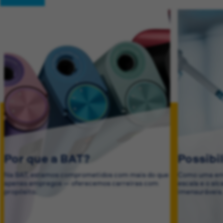
Por que a BAT?
Possibi
Na BAT, estamos comprometidos com mais do que
Como uma emp
apenas empregos — oferecemos carreiras com
escala e o al
propósito.
imensuráveis