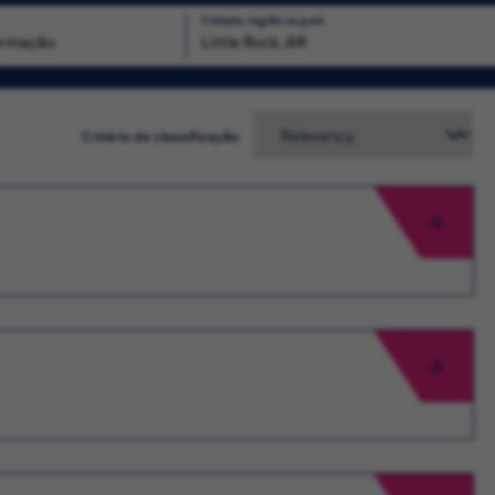
Cidade, região ou país
Busca
Critério de classificação