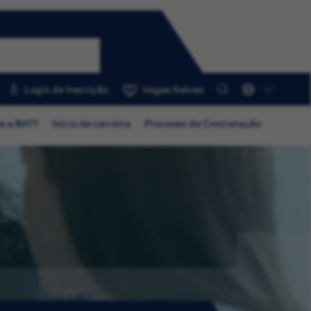
Login de Inscrição
Vagas Salvas
0
e a BAT?
Início de carreira
Processo de Contratação