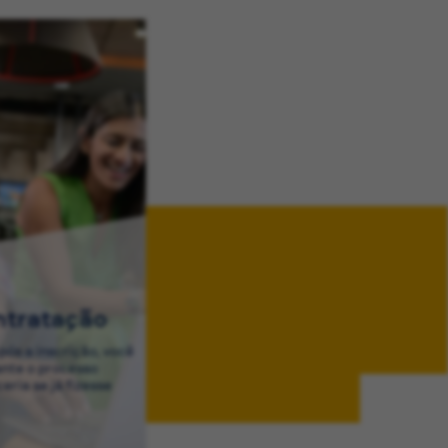
ntratação
ós a inscrição, você
ante o processo
eria se já fizesse