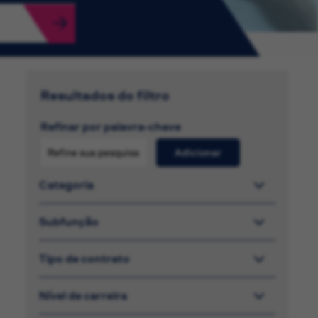
Resultados do filtro
Refinar por palavra-chave
Adicionar
Categoria
Subfunção
Tipo de contrato
Nível de carreira