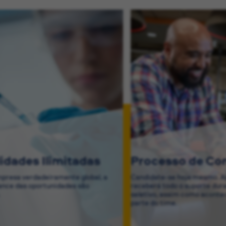
lidades Ilimitadas
Processo de Co
resa verdadeiramente global, a
Candidate-se hoje mesmo. Ap
cance das oportunidades são
receberá todo o suporte dur
.
seletivo, assim como acontec
parte do time.