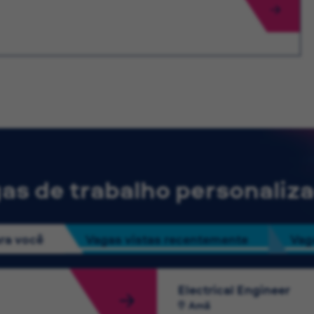
as de trabalho personaliz
ra você
Vagas vistas recentemente
Vag
Electrical Engineer
Amã