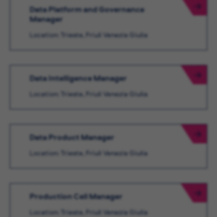
Data Platform and Governance
Manager
Location: Trieste, Friuli Venezia Giulia
Data Intelligence Manager
Location: Trieste, Friuli Venezia Giulia
Data Product Manager
Location: Trieste, Friuli Venezia Giulia
Production Cell Manager
Location: Trieste, Friuli Venezia Giulia