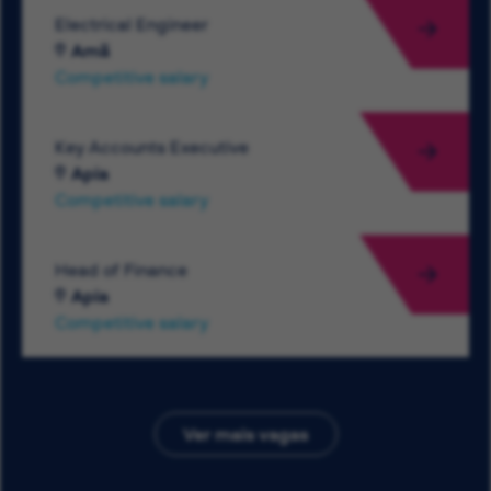
Electrical Engineer
Amã
Competitive salary
Key Accounts Executive
Apia
Competitive salary
Head of Finance
Apia
Competitive salary
Ver mais vagas