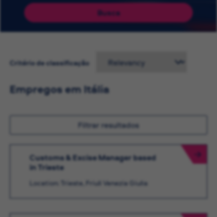
Busca
Critério de classificação
Empregos em Itália
Filtrar resultados
Customs & Excise Manager based
in Trieste
Location: Trieste, Friuli Venezia Giulia