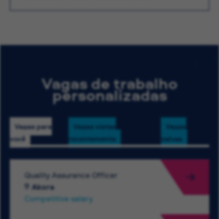
Vagas de trabalho
personalizadas
Vagas para
Vagas vistas
Vagas
você
recentemente
salvas
Quality Assurance Officer
Akora
Competitive salary