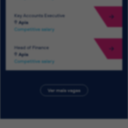
Key Accounts Executive
Apia
Competitive salary
Head of Finance
Apia
Competitive salary
Ver mais vagas