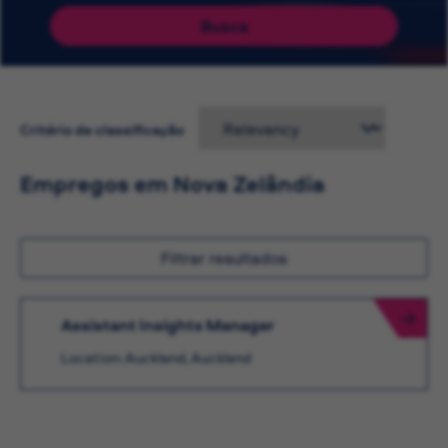
Busca
Critério de classificação
Empregos em Nova Zelândia
Filtrar resultados
Assistant Insights Manager
Location: Auckland, Auckland