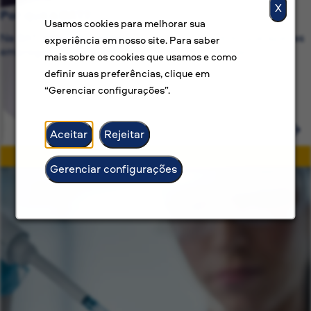
X
Por que a BAT?
Usamos cookies para melhorar sua
Na BAT, estamos comprometidos com mais do que apenas
experiência em nosso site. Para saber
empregos — oferecemos carreiras com propósito.
mais sobre os cookies que usamos e como
definir suas preferências, clique em
“Gerenciar configurações”.
Aceitar
Rejeitar
Gerenciar configurações