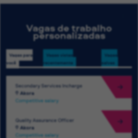
Vagas de trabalho
personalizadas
Vagas para
Vagas vistas
Vagas
você
recentemente
salvas
Secondary Services Incharge
Akora
Competitive salary
Quality Assurance Officer
Akora
Competitive salary