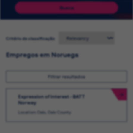
Busca
Critério de classificação
Empregos em Noruega
Filtrar resultados
Expression of Interest - BATT
Norway
Location: Oslo, Oslo County