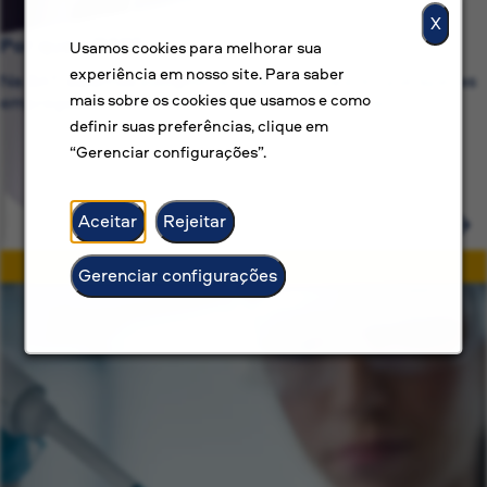
X
Por que a BAT?
Usamos cookies para melhorar sua
experiência em nosso site. Para saber
Na BAT, estamos comprometidos com mais do que apenas
mais sobre os cookies que usamos e como
empregos — oferecemos carreiras com propósito.
definir suas preferências, clique em
“Gerenciar configurações”.
Aceitar
Rejeitar
Gerenciar configurações