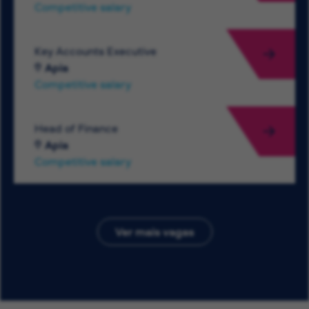
Competitive salary
Key Accounts Executive
Apia
Competitive salary
Head of Finance
Apia
Competitive salary
Ver mais vagas