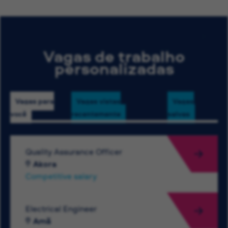
Vagas de trabalho
personalizadas
Vagas para
Vagas vistas
Vagas
você
recentemente
salvas
Quality Assurance Officer
Akora
Competitive salary
Electrical Engineer
Amã