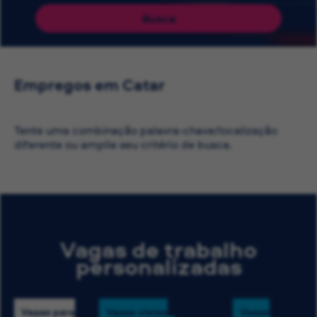
Busca
Empregos em Catar
Tente uma combinação palavra-chave/localização
diferente ou amplie seu critério de busca.
Vagas de trabalho
personalizadas
Vagas para
Vagas vistas
Vagas