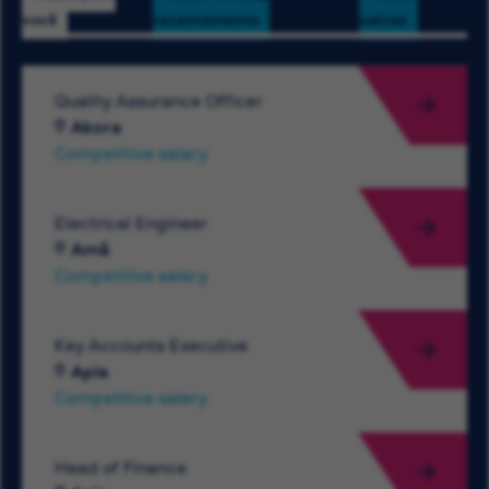
você
recentemente
salvas
Quality Assurance Officer
Akora
Competitive salary
Electrical Engineer
Amã
Competitive salary
Key Accounts Executive
Apia
Competitive salary
Head of Finance