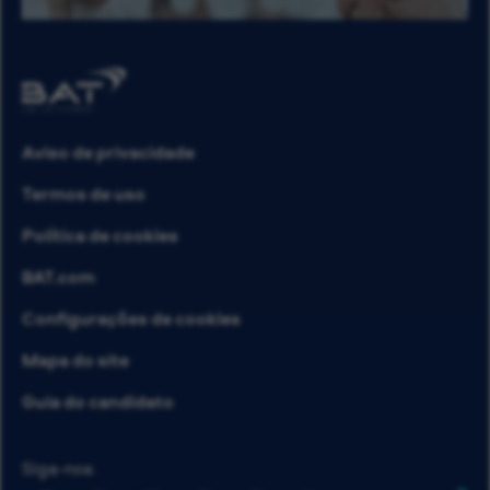
Aviso de privacidade
Termos de uso
Política de cookies
BAT.com
Configurações de cookies
Mapa do site
Guia do candidato
Siga-nos