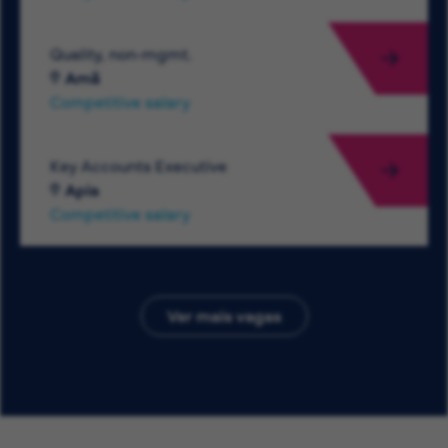
Quality, non-mgmt.
Amã
Competitive salary
Key Accounts Executive
Apia
Competitive salary
Ver mais vagas