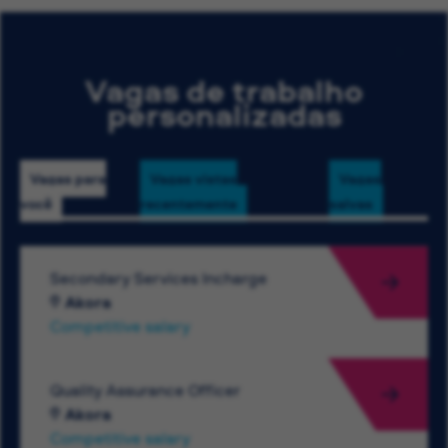
Vagas de trabalho
personalizadas
Vagas para
Vagas vistas
Vagas
você
recentemente
salvas
Secondary Services Incharge
Akora
Competitive salary
Quality Assurance Officer
Akora
Competitive salary