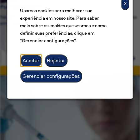
X
Por que a BAT?
Usamos cookies para melhorar sua
Na BAT, estamos comprometidos com mais do que apenas
experiência em nosso site. Para saber
empregos — oferecemos carreiras com propósito.
mais sobre os cookies que usamos e como
definir suas preferências, clique em
“Gerenciar configurações”.
Aceitar
Rejeitar
Gerenciar configurações