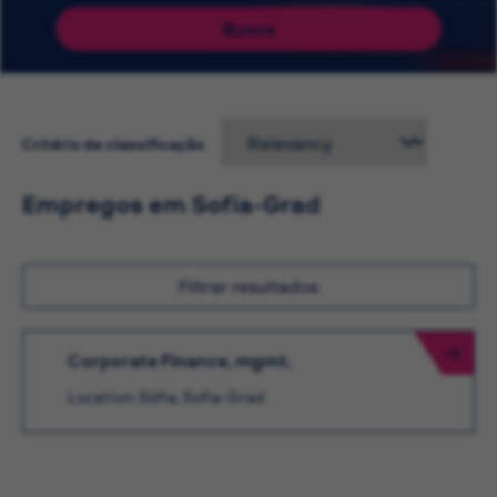
Busca
Critério de classificação
Empregos em Sofia-Grad
Filtrar resultados
Corporate Finance, mgmt.
Location: Sófia, Sofia-Grad