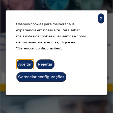
X
Usamos cookies para melhorar sua
experiência em nosso site. Para saber
Por que a BAT?
mais sobre os cookies que usamos e como
definir suas preferências, clique em
Na BAT, estamos comprometidos com mais do que apenas
“Gerenciar configurações”.
empregos — oferecemos carreiras com propósito.
Aceitar
Rejeitar
Gerenciar configurações