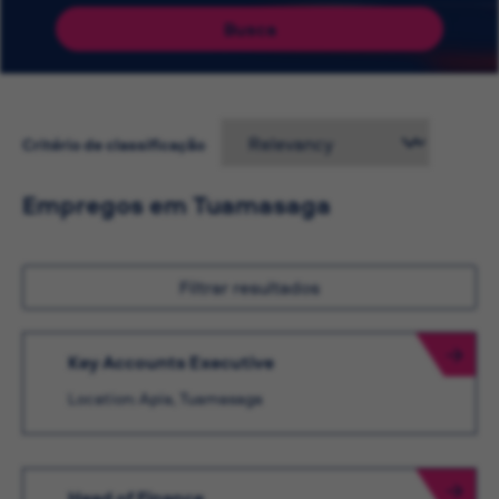
Busca
Critério de classificação
Empregos em Tuamasaga
Filtrar resultados
Key Accounts Executive
Location: Apia, Tuamasaga
Head of Finance