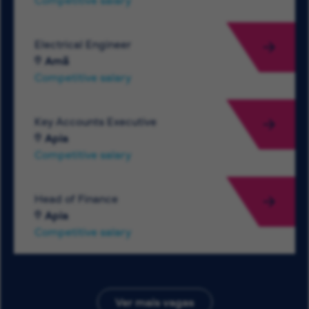
Competitive salary
Electrical Engineer
Amã
Competitive salary
Key Accounts Executive
Apia
Competitive salary
Head of Finance
Apia
Competitive salary
Ver mais vagas