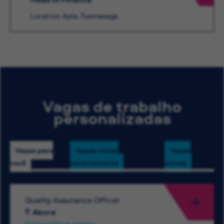
Location: Apia, Tuamasaga
Vagas de trabalho
personalizadas
Vagas para
Vagas vistas
Vagas
você
recentemente
salvas
Quality Assurance Officer
Akora