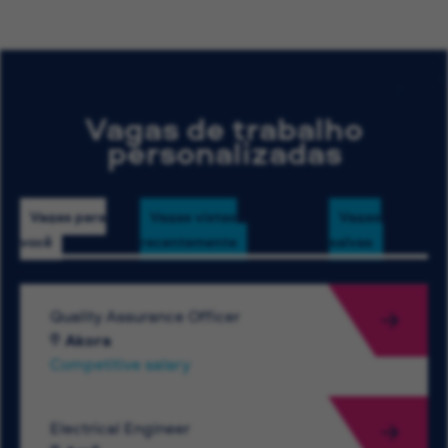
Vagas de trabalho
personalizadas
Vagas para
Vagas vistas
Vagas
você
recentemente
salvas
Quality Assurance Officer
Akora
Competitive salary
Electrical Engineer