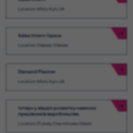
Location: Misto Kyiv, UA
Sales Intern Одеса
Location: Odessa, Odessa
Demand Planner
Location: Misto Kyiv, UA
Інтерн у відділ розвитку навичок
працівників виробництва
Location: Pryluky, Chernihivska Oblast