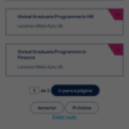
Global Graduate Programme in HR
Location: Misto Kyiv, UA
Global Graduate Programme in
Finance
Location: Misto Kyiv, UA
de 2
Ir para a página
Anterior
Próxima
Exibir tudo