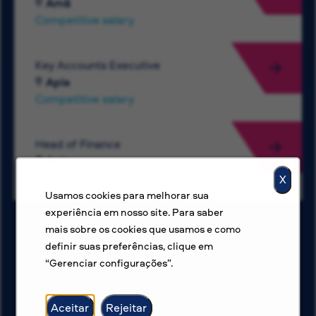
Amã
Competitive salary
Key Accounts Executive
Apia
Competitive salary
Head of Finance
Apia
Competitive salary
X
Usamos cookies para melhorar sua
experiência em nosso site. Para saber
mais sobre os cookies que usamos e como
definir suas preferências, clique em
Ver mais vagas
“Gerenciar configurações”.
Aceitar
Rejeitar