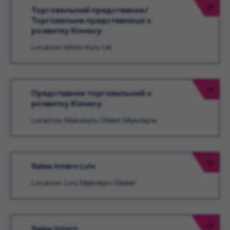
Торговельний представник/
Торговельна представниця з
розвитку бізнесу
Location: Misto Kyiv, UA
Представник торговельний з
розвитку бізнесу
Location: Mykolayiv, Oblast Mykolajiw
Sales Intern Lviv
Location: Lviv, Mykolayiv Oblast
Sales Intern