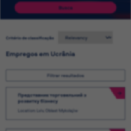
Busca
Critério de classificação
Empregos em Ucrânia
Filtrar resultados
Представник торговельний з
розвитку бізнесу
Location: Lviv, Oblast Mykolajiw