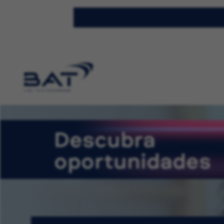
Descubra
oportunidades