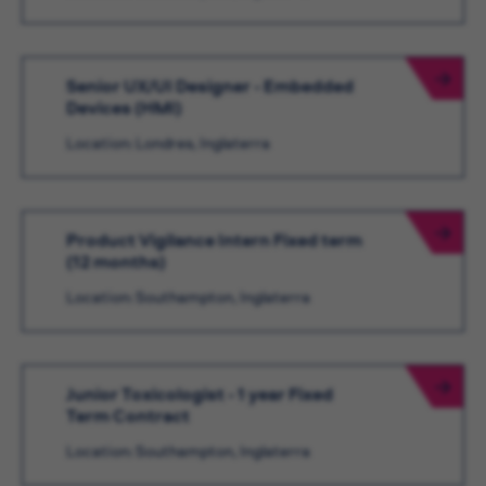
Senior UX/UI Designer - Embedded
Devices (HMI)
Location: Londres, Inglaterra
Product Vigilance Intern Fixed term
(12 months)
Location: Southampton, Inglaterra
Junior Toxicologist - 1 year Fixed
Term Contract
Location: Southampton, Inglaterra