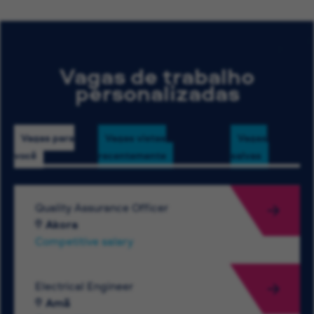
Vagas de trabalho
personalizadas
Vagas para
Vagas vistas
Vagas
você
recentemente
salvas
Quality Assurance Officer
Akora
Competitive salary
Electrical Engineer
Amã