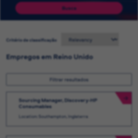
Busca
Critério de classificação
Empregos em Reino Unido
Filtrar resultados
Sourcing Manager, Discovery-HP
Consumables
Location: Southampton, Inglaterra