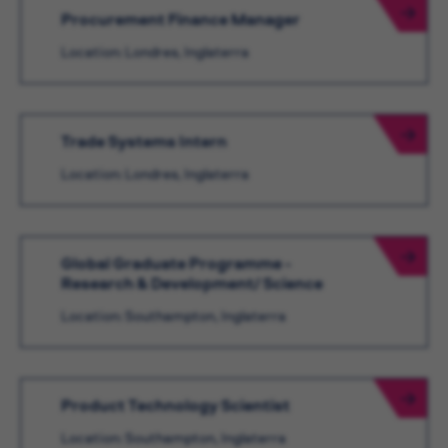
Procurement Finance Manager
Location: Londres, Inglaterra
Trade Systems Intern
Location: Londres, Inglaterra
Global Graduate Programme -
Research & Development/ Science
Location: Southampton, Inglaterra
Product Technology Scientist
Location: Southampton, Inglaterra