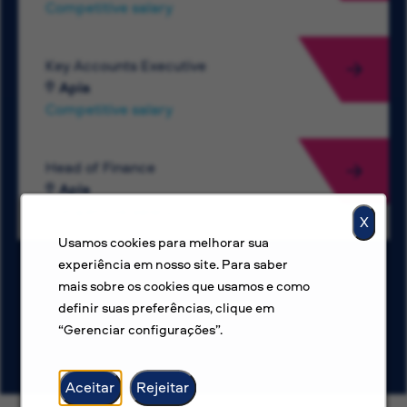
Competitive salary
Key Accounts Executive
Apia
Competitive salary
Head of Finance
Apia
Competitive salary
X
Usamos cookies para melhorar sua
experiência em nosso site. Para saber
mais sobre os cookies que usamos e como
Ver mais vagas
definir suas preferências, clique em
“Gerenciar configurações”.
Aceitar
Rejeitar