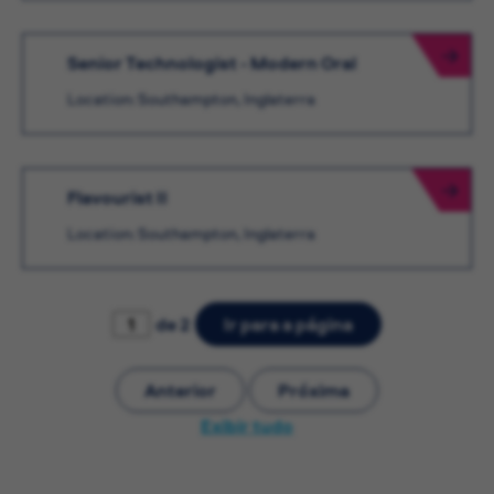
Senior Technologist - Modern Oral
Location: Southampton, Inglaterra
Flavourist II
Location: Southampton, Inglaterra
de 2
Ir para a página
Anterior
Próxima
Exibir tudo