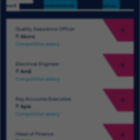
você
recentemente
salvas
Quality Assurance Officer
Akora
Competitive salary
Electrical Engineer
Amã
Competitive salary
Key Accounts Executive
Apia
Competitive salary
Head of Finance