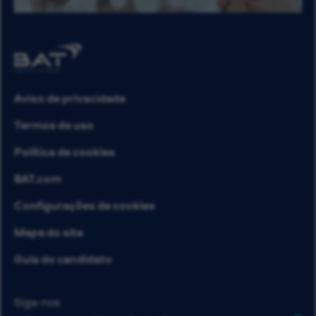
Aviso de privacidade
Termos de uso
Política de cookies
BAT.com
Configurações de cookies
Mapa do site
Guia do candidato
Siga-nos