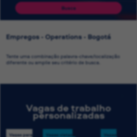
Busca
Empregos - Operations - Bogotá
Tente uma combinação palavra-chave/localização
diferente ou amplie seu critério de busca.
Vagas de trabalho
personalizadas
Vagas para
Vagas vistas
Vagas