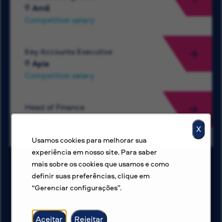
Amã
Competitive salary
Key Accounts Executive
Apia
Competitive salary
Head of Finance
Apia
X
Competitive salary
Usamos cookies para melhorar sua
experiência em nosso site. Para saber
mais sobre os cookies que usamos e como
definir suas preferências, clique em
Ver mais vagas
“Gerenciar configurações”.
Aceitar
Rejeitar