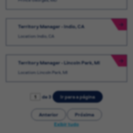
Territory Manager - Indio, CA
Location: Indio, CA
Territory Manager - Lincoln Park, MI
Location: Lincoln Park, MI
de 3
Ir para a página
Anterior
Próxima
Exibir tudo