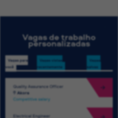
Vagas de trabalho
personalizadas
Vagas para
Vagas vistas
Vagas
você
recentemente
salvas
Quality Assurance Officer
Akora
Competitive salary
Electrical Engineer