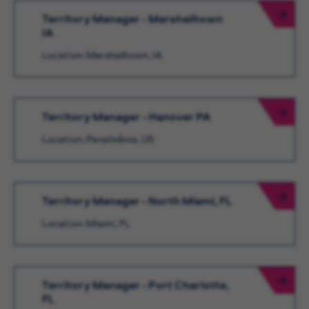
Territory Manager - Marshalltown
IA
Location: Marshalltown, IA
Territory Manager - Hanover PA
Location: Pensilvânia, US
Territory Manager - North Miami, FL
Location: Miami, FL
Territory Manager - Port Charlotte,
FL