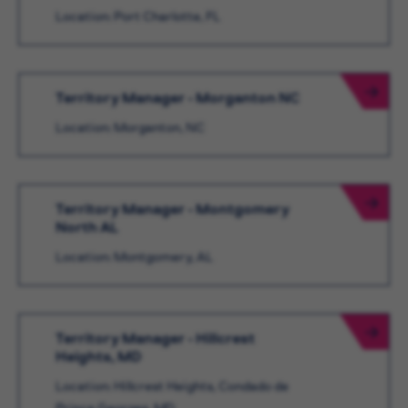
Location: Port Charlotte, FL
Territory Manager - Morganton NC
Location: Morganton, NC
Territory Manager - Montgomery
North AL
Location: Montgomery, AL
Territory Manager - Hillcrest
Heights, MD
Location: Hillcrest Heights, Condado de
Prince Georges, MD