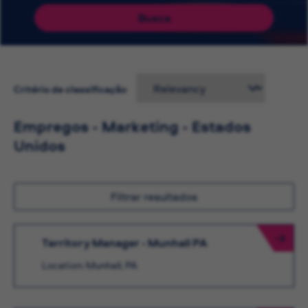
Busca
Critério de classificação
Empregos - Marketing - Estados
Unidos
Filtrar resultados
Territory Manager - Munhall PA
Location: Munhall, PA