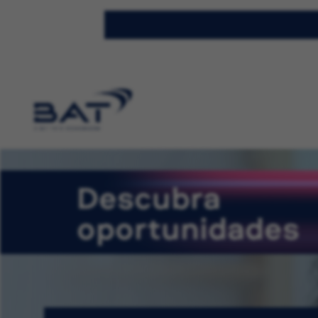
Descubra
oportunidades