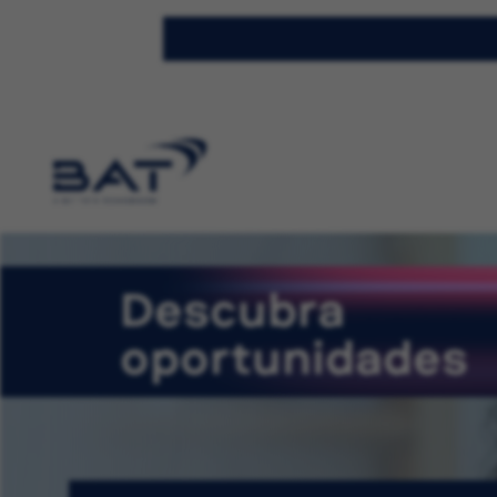
Descubra
oportunidades