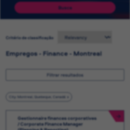
Busca
Critério de classificação
Empregos - Finance - Montreal
Filtrar resultados
City: Montreal, Quebeque, Canadá
Gestionnaire finances corporatives
/ Corporate Finance Manager
(Planning & Reporting)