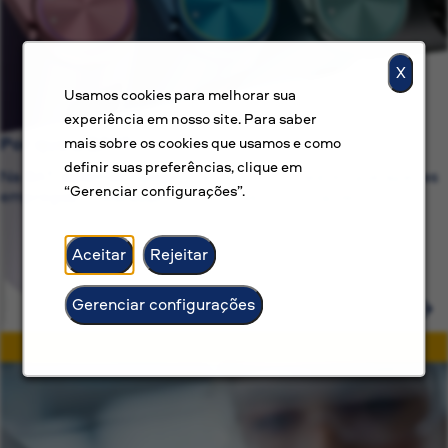
X
Usamos cookies para melhorar sua
experiência em nosso site. Para saber
Por que a BAT?
mais sobre os cookies que usamos e como
definir suas preferências, clique em
Na BAT, estamos comprometidos com mais do que apenas
“Gerenciar configurações”.
empregos — oferecemos carreiras com propósito.
Aceitar
Rejeitar
Gerenciar configurações