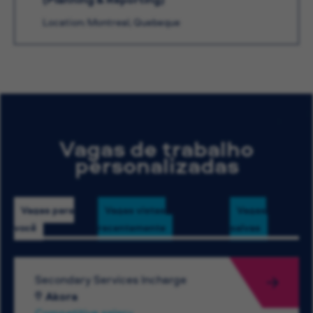
Location: Montreal, Quebeque
Vagas de trabalho
personalizadas
Vagas para
Vagas vistas
Vagas
você
recentemente
salvas
Secondary Services Incharge
Akora