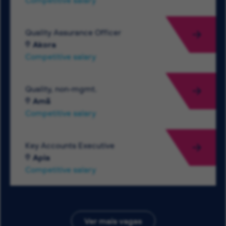
Competitive salary
Quality Assurance Officer
Akora
Competitive salary
Quality, non-mgmt.
Amã
Competitive salary
Key Accounts Executive
Apia
Competitive salary
Ver mais vagas