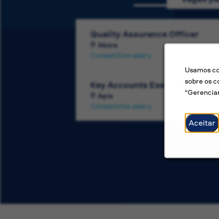
Quality Assurance Officer
Akora
Competitive salary
Usamos coo
sobre os c
Key Accounts Executive
“Gerenciar
Apia
Competitive salary
Aceitar