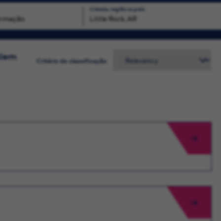
Cidade, região ou país
Busca
alem
Critério de classificação