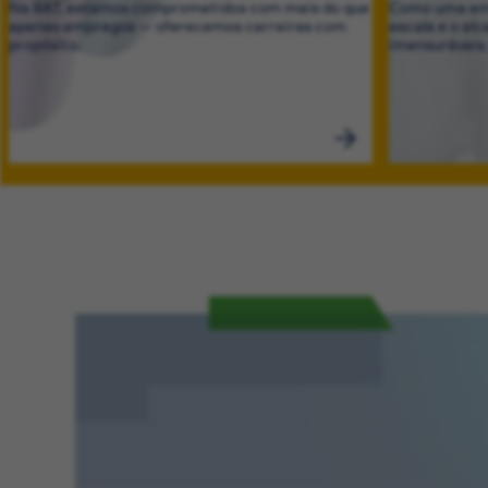
Na BAT, estamos comprometidos com mais do que
Como uma emp
apenas empregos — oferecemos carreiras com
escala e o al
propósito.
imensuráveis