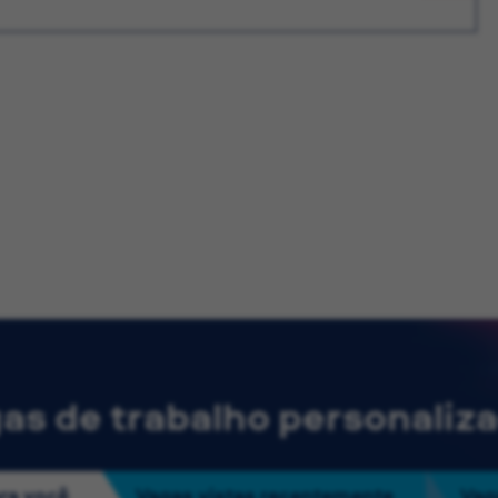
as de trabalho personaliz
ra você
Vagas vistas recentemente
Vag