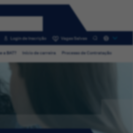
Login de Inscrição
Vagas Salvas
0
e a BAT?
Início de carreira
Processo de Contratação