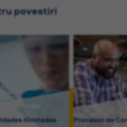
tru povestiri
lidades Ilimitadas
Processo de Co