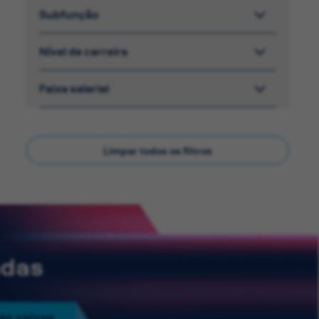
Subfunção
Nível de carreira
Faixa salarial
Limpar todos os filtros
adas
as salvas