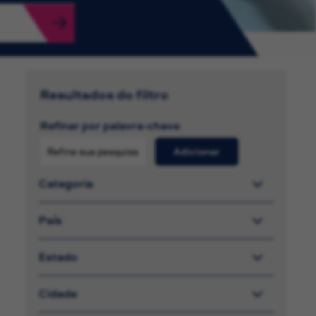
Resultados do filtro
Refinar por palavra-chave
Adicionar
Categoria
País
Estado
Cidade