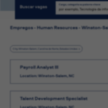
Cargo, categoria ou palavra-chave
Buscar vagas
Empregos - Human Resources - Winston-S
City: Winston-Salem, Carolina do Norte, Estados Unidos
Payroll Analyst III
Location: Winston-Salem, NC
Talent Development Specialist
Location: Winston-Salem, NC