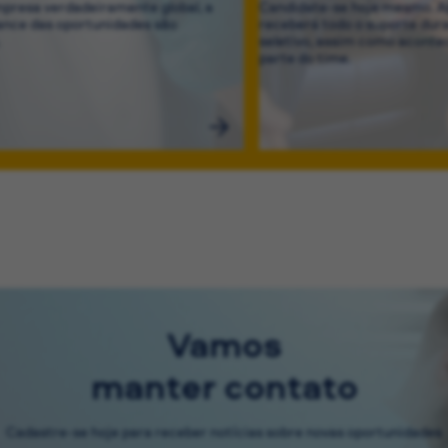
resa verdadeiramente global, a
Candidate-se hoje mesmo. Ap
cance das oportunidades são
receberá todo o suporte dur
.
seletivo, assim como acontec
parte do time.
Vamos
manter contato
Cadastre-se hoje para receber notícias sobre novas oportunidades