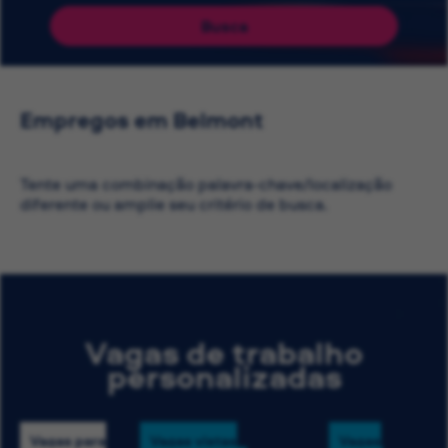
Busca
Empregos em Belmont
Tente uma combinação palavra-chave/localização
diferente ou amplie seu critério de busca.
Vagas de trabalho
personalizadas
Vagas para
Vagas vistas
Vagas