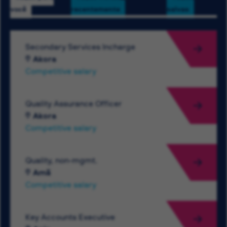
você
recentemente
salvas
Secondary Services Incharge
Akora
Competitive salary
Quality Assurance Officer
Akora
Competitive salary
Quality, non-mgmt.
Amã
Competitive salary
Key Accounts Executive