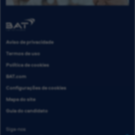
Aviso de privacidade
Termos de uso
Política de cookies
BAT.com
Configurações de cookies
Mapa do site
Guia do candidato
Siga-nos