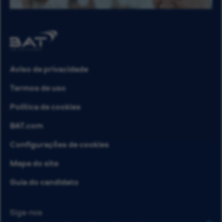
Aviso de privacidade
Termos de uso
Política de cookies
BAT.com
Configurações de cookies
Mapa do site
Guia do candidato
Siga-nos