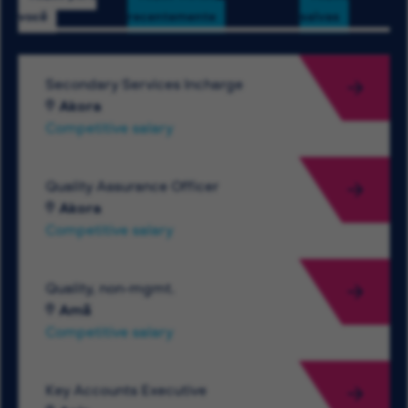
você
recentemente
salvas
Secondary Services Incharge
Akora
Competitive salary
Quality Assurance Officer
Akora
Competitive salary
Quality, non-mgmt.
Amã
Competitive salary
Key Accounts Executive