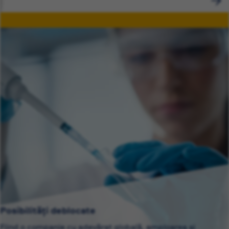
Posibilități deblocate
Fiind o companie cu adevărat globală, amploarea și