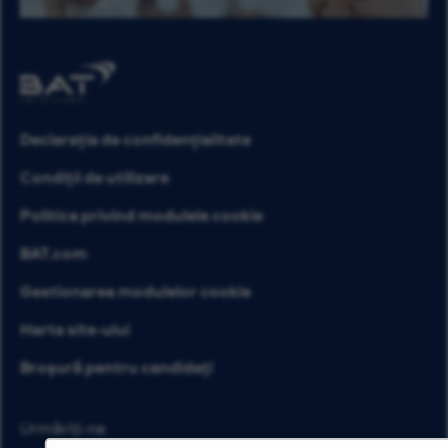
Declarația de confidențialitate
Condiții de utilizare
Politica privind modulele cookie
BAT.com
Gestionarea modulelor cookie
Harta site-ului
Broșură pentru candidați
Urmăriți-ne