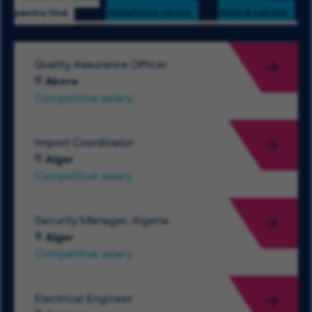
pentru tine
vizualizate recent
muncă salvate
Quality Assurance Officer
Akora
Competitive salary
Import Coordinator
Alger
Competitive salary
Security Manager, Algeria
Alger
Competitive salary
Electrical Engineer