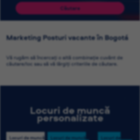
Căutare
Marketing Posturi vacante în Bogotá
Vă rugăm să încercați o altă combinație cuvânt de
căutare/loc sau să vă lărgiți criteriile de căutare.
Locuri de muncă
personalizate
Locuri de muncă
Locuri de muncă
Locuri de