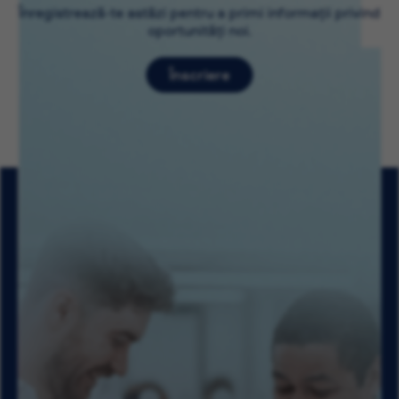
Înregistrează-te astăzi pentru a primi informații privind
oportunități noi.
Înscriere