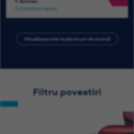
Amman
Competitive salary
Vizualizare mai multe locuri de muncă
Filtru povestiri