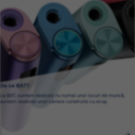
De ce BAT?
La BAT, suntem dedicați nu numai unor locuri de muncă,
suntem dedicați unor cariere construite cu scop.