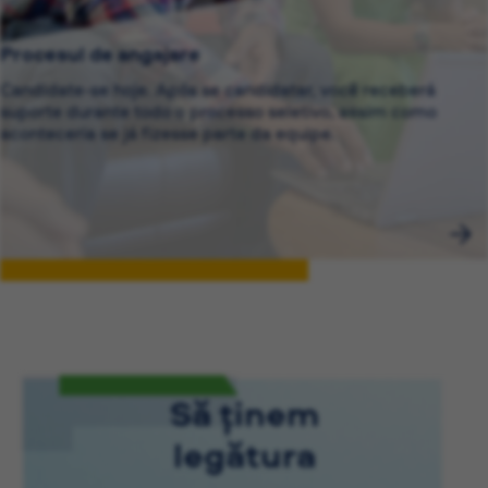
Procesul de angajare
Candidate-se hoje. Após se candidatar, você receberá
suporte durante todo o processo seletivo, assim como
aconteceria se já fizesse parte da equipe.
Să ținem
legătura