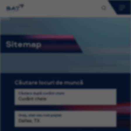
De ce BAT?
Tineri profesioniști
Sitemap
Procesul de angajare
Căutare locuri de muncă
Comunitatea de resurse umane
Căutare după cuvânt cheie
Conectare în aplicație
Locuri de muncă salvate
Oraș, stat sau cod poștal
0