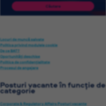
Căutare
Locuri de muncă salvate
Politica privind modulele cookie
De ce BAT?
Oportunități deschise
Politica de confidențialitate
Procesul de angajare
Posturi vacante în funcție de
categorie
Corporate & Regulatory Affairs Posturi vacante