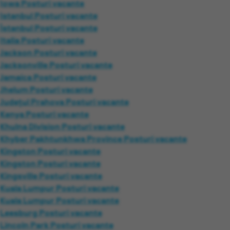
Iowa Posturi vacante
Istanbul Posturi vacante
İstanbul Posturi vacante
Italia Posturi vacante
Jackson Posturi vacante
Jacksonville Posturi vacante
Jamaica Posturi vacante
Jhelum Posturi vacante
Județul Prahova Posturi vacante
Kenya Posturi vacante
Khulna Division Posturi vacante
Khyber Pakhtunkhwa Province Posturi vacante
Kingston Posturi vacante
Kingston Posturi vacante
Kingsville Posturi vacante
Kuala Lumpur Posturi vacante
Kuala Lumpur Posturi vacante
Leesburg Posturi vacante
Lincoln Park Posturi vacante