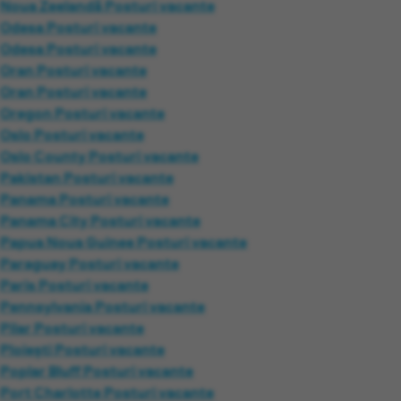
Noua Zeelandă Posturi vacante
Odesa Posturi vacante
Odesa Posturi vacante
Oran Posturi vacante
Oran Posturi vacante
Oregon Posturi vacante
Oslo Posturi vacante
Oslo County Posturi vacante
Pakistan Posturi vacante
Panama Posturi vacante
Panama City Posturi vacante
Papua Noua Guinee Posturi vacante
Paraguay Posturi vacante
Paris Posturi vacante
Pennsylvania Posturi vacante
Pilar Posturi vacante
Ploiești Posturi vacante
Poplar Bluff Posturi vacante
Port Charlotte Posturi vacante