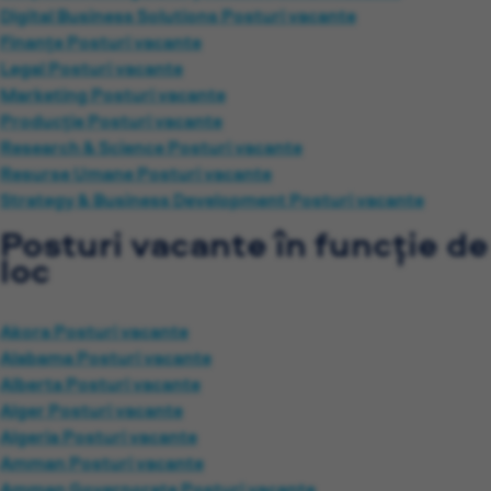
Digital Business Solutions Posturi vacante
Finanțe Posturi vacante
Legal Posturi vacante
Marketing Posturi vacante
Producție Posturi vacante
Research & Science Posturi vacante
Resurse Umane Posturi vacante
Strategy & Business Development Posturi vacante
Posturi vacante în funcție de
loc
Akora Posturi vacante
Alabama Posturi vacante
Alberta Posturi vacante
Alger Posturi vacante
Algeria Posturi vacante
Amman Posturi vacante
Amman Governorate Posturi vacante