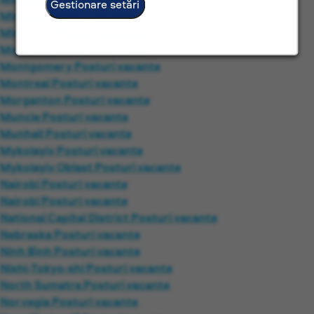
Gestionare setări
Missouri Posturi vacante
Misto Kyiv Posturi vacante
Monterrey Posturi vacante
Montgomery Posturi vacante
Montreal Posturi vacante
Morganton Posturi vacante
Muncie Posturi vacante
Munhall Posturi vacante
Mykolayiv Posturi vacante
Mykolayiv Oblast Posturi vacante
Nairobi Posturi vacante
Nairobi Posturi vacante
National Capital District Posturi vacante
Nebraska Posturi vacante
Ninh Bình Posturi vacante
Nishi-Tokyo-shi Posturi vacante
North Sumatra Posturi vacante
Norvegia Posturi vacante