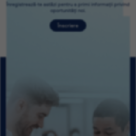
Înregistrează-te astăzi pentru a primi informații privind
oportunități noi.
Înscriere