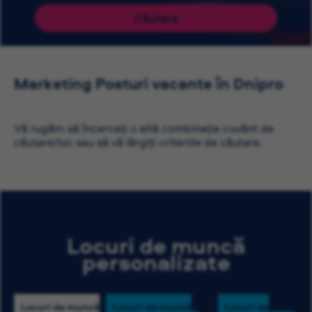
Căutare
Marketing Posturi vacante în Dnipro
Vă rugăm să încercați o altă combinație cuvânt de
căutare/loc sau să vă lărgiți criteriile de căutare.
Locuri de muncă
personalizate
Locuri de muncă
Locuri de muncă
Locuri de