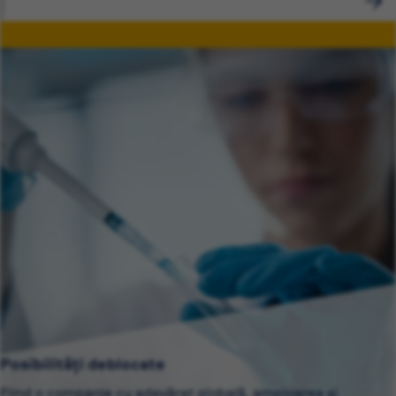
Posibilități deblocate
Fiind o companie cu adevărat globală, amploarea și