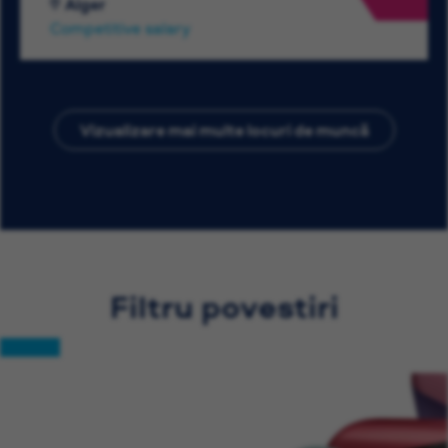
Alger
Competitive salary
Vizualizare mai multe locuri de muncă
Filtru povestiri