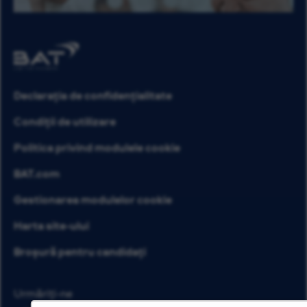
Declarația de confidențialitate
Condiții de utilizare
Politica privind modulele cookie
BAT.com
Gestionarea modulelor cookie
Harta site-ului
Broșură pentru candidați
Urmăriți-ne