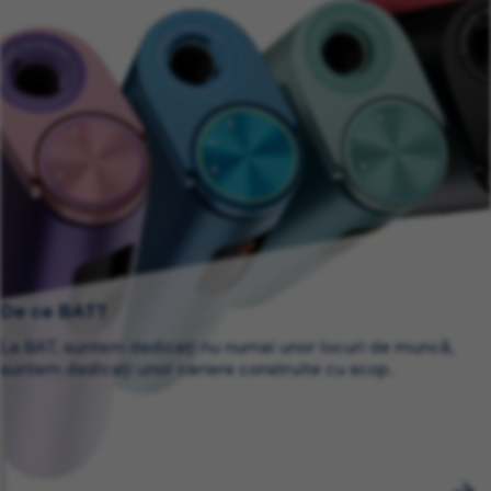
De ce BAT?
La BAT, suntem dedicați nu numai unor locuri de muncă,
suntem dedicați unor cariere construite cu scop.