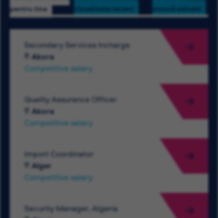
pentru tine
vizualizate recent
muncă salvate
Secondary Services Incharge
Akora
Competitive salary
Quality Assurance Officer
Akora
Competitive salary
Import Coordinator
Alger
Competitive salary
Security Manager, Algeria