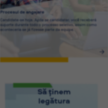
Procesul de angajare
Candidate-se hoje. Após se candidatar, você receberá
suporte durante todo o processo seletivo, assim como
aconteceria se já fizesse parte da equipe.
Să ținem
legătura