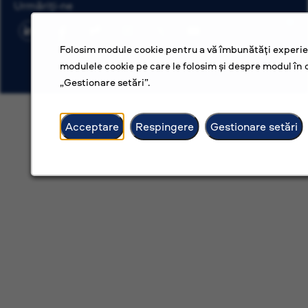
Urmăriți-ne
Folosim module cookie pentru a vă îmbunătăți experien
modulele cookie pe care le folosim și despre modul în c
„Gestionare setări”.
Acceptare
Respingere
Gestionare setări