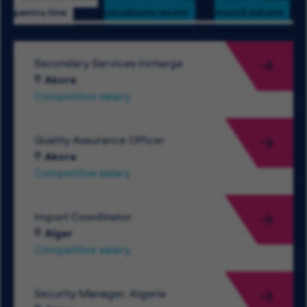
pentru tine
vizualizate recent
muncă salvate
Secondary Services Incharge
Akora
Competitive salary
Quality Assurance Officer
Akora
Competitive salary
Import Coordinator
Alger
Competitive salary
Security Manager, Algeria