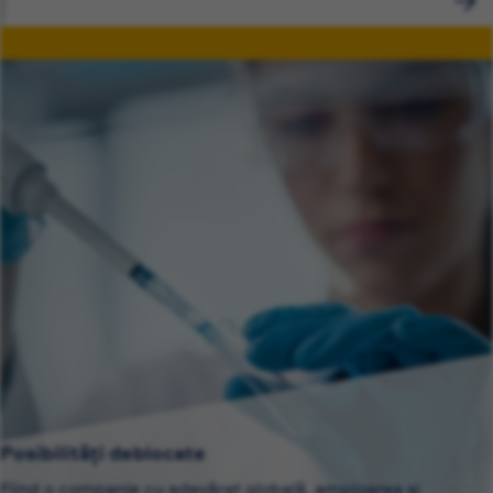
Posibilități deblocate
Fiind o companie cu adevărat globală, amploarea și