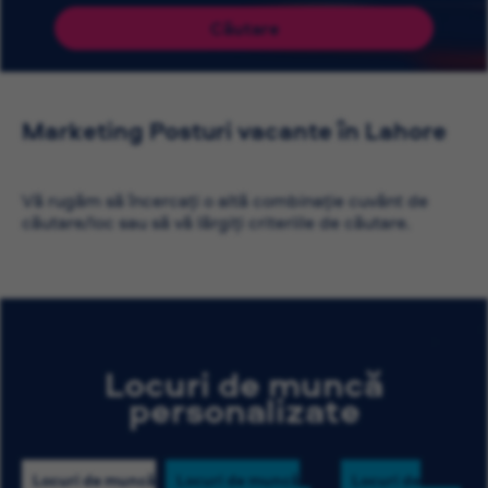
Căutare
Marketing Posturi vacante în Lahore
Vă rugăm să încercați o altă combinație cuvânt de
căutare/loc sau să vă lărgiți criteriile de căutare.
Locuri de muncă
personalizate
Locuri de muncă
Locuri de muncă
Locuri de