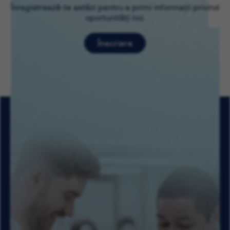
Înregistrează-te astăzi pentru a primi informații privind
oportunități noi.
Înscriere