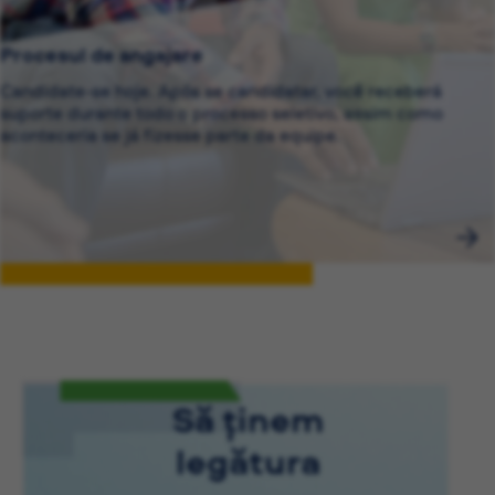
Procesul de angajare
Candidate-se hoje. Após se candidatar, você receberá
suporte durante todo o processo seletivo, assim como
aconteceria se já fizesse parte da equipe.
Să ținem
legătura