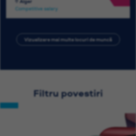
Alger
Competitive salary
Vizualizare mai multe locuri de muncă
Filtru povestiri