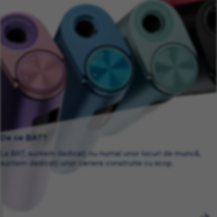
De ce BAT?
La BAT, suntem dedicați nu numai unor locuri de muncă,
suntem dedicați unor cariere construite cu scop.