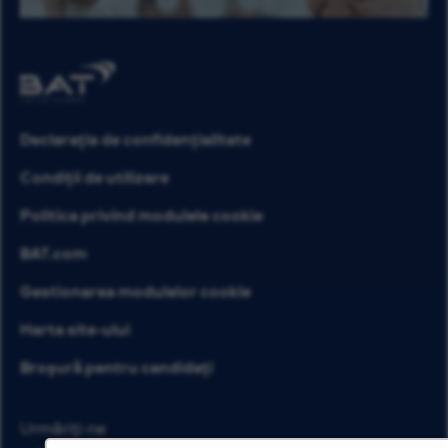
Declarația de confidențialitate
Condiții de utilizare
Politica privind modulele cookie
BAT.com
Gestionarea modulelor cookie
Harta site-ului
Broșură pentru candidați
Urmăriți-ne