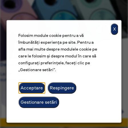
X
Folosim module cookie pentru a vă
îmbunătăți experiența pe site. Pentru a
afla mai multe despre modulele cookie pe
care le folosim și despre modul în care să
configurați preferințele, faceți clic pe
De ce BAT?
„Gestionare setări”.
La BAT, suntem dedicați nu numai unor locuri de muncă,
suntem dedicați unor cariere construite cu scop.
Acceptare
Respingere
Gestionare setări