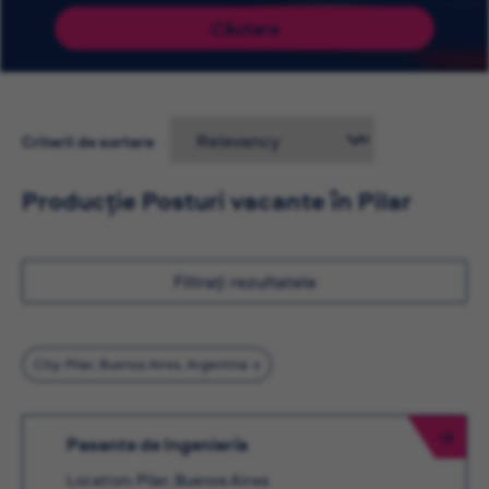
Căutare
Criterii de sortare
Producție Posturi vacante în Pilar
Filtrați rezultatele
City: Pilar, Buenos Aires, Argentina
Pasante de Ingeniería
Location: Pilar, Buenos Aires