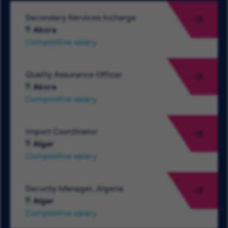
Secondary Services Incharge
Akora
Competitive salary
Quality Assurance Officer
Akora
Competitive salary
Import Coordinator
Alger
Competitive salary
Security Manager, Algeria
Alger
Competitive salary