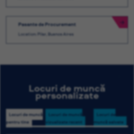
Pasante de Procurement
Location: Pilar, Buenos Aires
Locuri de muncă
personalizate
Locuri de muncă
Locuri de muncă
Locuri de
pentru tine
vizualizate recent
muncă salvate