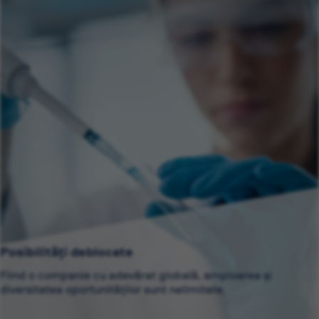
Posibilități deblocate
Fiind o companie cu adevărat globală, amploarea și
diversitatea oportunităților sunt nelimitate.