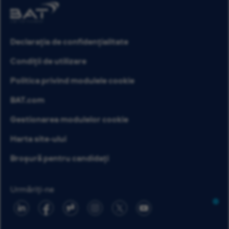
Declarația de confidențialitate
Condiții de utilizare
Politica privind modulele cookie
BAT.com
Gestionarea modulelor cookie
Harta site-ului
Broșură pentru candidați
Urmăriți-ne