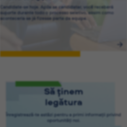
Candidate-se hoje. Após se candidatar, você receberá
suporte durante todo o processo seletivo, assim como
aconteceria se já fizesse parte da equipe.
Să ținem
legătura
Înregistrează-te astăzi pentru a primi informații privind
oportunități noi.