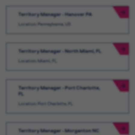
Territory Manager - Hanover PA
Location: Pennsylvania, US
Territory Manager - North Miami, FL
Location: Miami, FL
Territory Manager - Port Charlotte,
FL
Location: Port Charlotte, FL
Territory Manager - Morganton NC