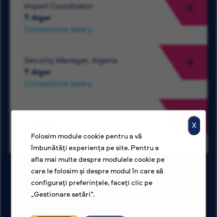
Import Coordinator
Alger
Competitive salary
Security Manager, Algeria
Alger
Competitive salary
Electrical Engineer
X
Amman
Folosim module cookie pentru a vă
Competitive salary
îmbunătăți experiența pe site. Pentru a
afla mai multe despre modulele cookie pe
care le folosim și despre modul în care să
configurați preferințele, faceți clic pe
Vizualizare mai multe locuri de muncă
„Gestionare setări”.