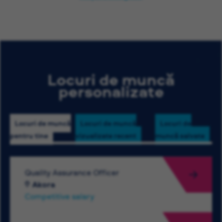
Locuri de muncă
personalizate
Locuri de muncă
Locuri de muncă
Locuri de
pentru tine
vizualizate recent
muncă salvate
Quality Assurance Officer
Akora
Competitive salary