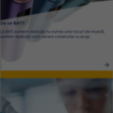
De ce BAT?
La BAT, suntem dedicați nu numai unor locuri de muncă,
suntem dedicați unor cariere construite cu scop.