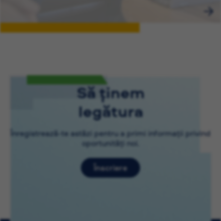
Să ținem
legătura
Înregistrează-te astăzi pentru a primi informații privind
oportunități noi.
Înscriere