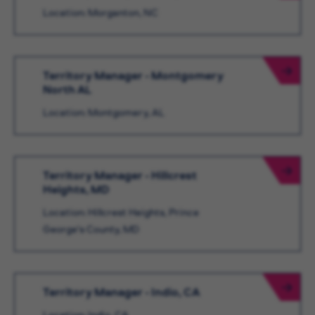
Location: Morganton, NC
Territory Manager - Montgomery
North AL
Location: Montgomery, AL
Territory Manager - Hillcrest
Heights, MD
Location: Hillcrest Heights, Prince
George's County, MD
Territory Manager - Indio, CA
Location: Indio, CA