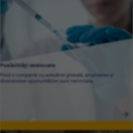
Posibilități deblocate
Fiind o companie cu adevărat globală, amploarea și
diversitatea oportunităților sunt nelimitate.