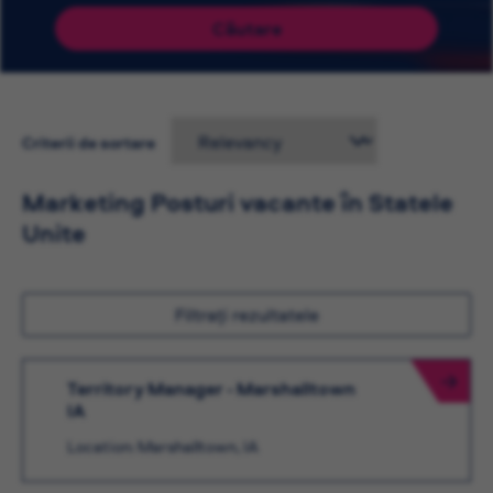
Căutare
Criterii de sortare
Marketing Posturi vacante în Statele
Unite
Filtrați rezultatele
Territory Manager - Marshalltown
IA
Location: Marshalltown, IA