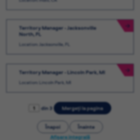
Territory Manager - Jacksonville
North, FL
Location: Jacksonville, FL
Territory Manager - Lincoln Park, MI
Location: Lincoln Park, MI
din 3
Mergeți la pagina
Înapoi
Înainte
Afișare integrală