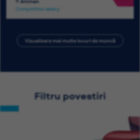
Amman
Competitive salary
Vizualizare mai multe locuri de muncă
Filtru povestiri