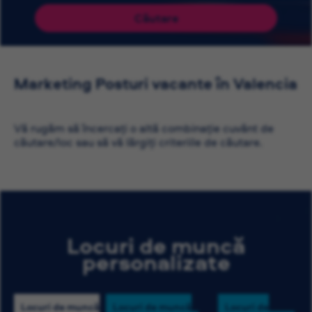
Căutare
Marketing Posturi vacante în Valencia
Vă rugăm să încercați o altă combinație cuvânt de
căutare/loc sau să vă lărgiți criteriile de căutare.
Locuri de muncă
personalizate
Locuri de muncă
Locuri de muncă
Locuri de