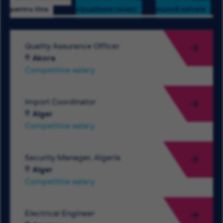
pentru tine
vizualizate recent
muncă salvate
Quality Assurance Officer
Akora
Competitive salary
Import Coordinator
Alger
Competitive salary
Security Manager, Algeria
Alger
Competitive salary
Electrical Engineer