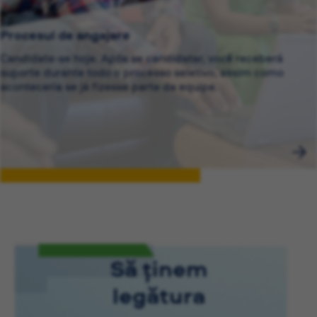
Procesul de angajare
Candidate-se hoje. Após se candidatar, você receberá
suporte durante todo o processo seletivo, assim como
aconteceria se já fizesse parte da equipe.
Să ținem
legătura