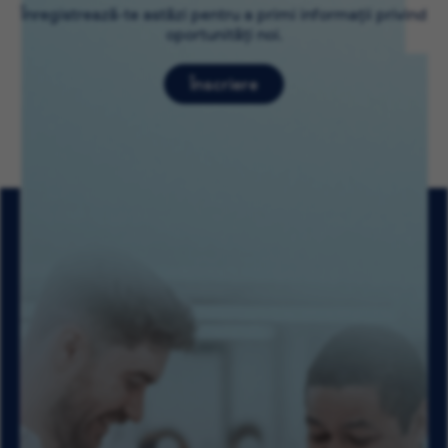
Înregistrează-te astăzi pentru a primi informații privind
oportunități noi.
Înscriere