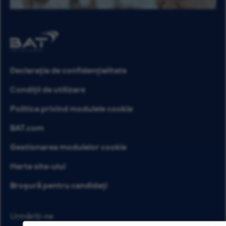
Declarația de confidențialitate
Condiții de utilizare
Politica privind modulele cookie
BAT.com
Gestionarea modulelor cookie
Harta site-ului
Broșură pentru candidați
Urmăriți-ne