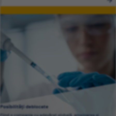
Posibilități deblocate
Fiind o companie cu adevărat globală, amploarea și