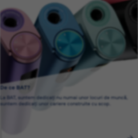
De ce BAT?
La BAT, suntem dedicați nu numai unor locuri de muncă,
suntem dedicați unor cariere construite cu scop.