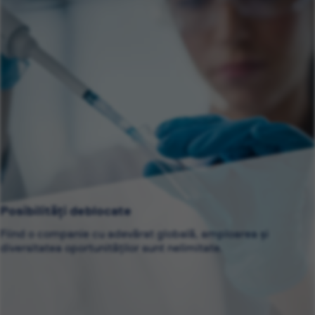
Posibilități deblocate
Fiind o companie cu adevărat globală, amploarea și
diversitatea oportunităților sunt nelimitate.