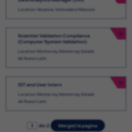
Location: Varșovia, Voievodatul Mazovia
Scientist Validation Compliance
(Computer System Validation)
Location: Monterrey, Monterrey, Estado
de Nuevo León
IDT and User Intern
Location: Monterrey, Monterrey, Estado
de Nuevo León
din 2
Mergeți la pagina