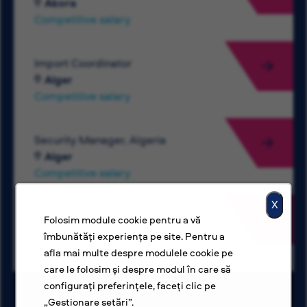
Akora
Competitive salary
Import Coordinator
Alger
Competitive salary
Security Manager, Algeria
Alger
Competitive salary
X
Electrical Engineer
Folosim module cookie pentru a vă
Amman
îmbunătăți experiența pe site. Pentru a
Competitive salary
afla mai multe despre modulele cookie pe
care le folosim și despre modul în care să
configurați preferințele, faceți clic pe
„Gestionare setări”.