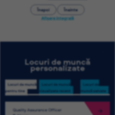
Înapoi
Înainte
Afișare integrală
Locuri de muncă
personalizate
Locuri de muncă
Locuri de muncă
Locuri de
pentru tine
vizualizate recent
muncă salvate
Quality Assurance Officer