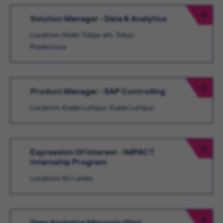
Solution Manager - Data & Analytics
Location: Nishi-Tokyo-shi, Tokyo
Prefecture
Product Manager - SAP Controlling
Location: Kuala Lumpur, Kuala Lumpur
Expression Of Interest - IMPACT
Internship Program
Location: Sri Lanka
Data Analytics Manager (f/m)