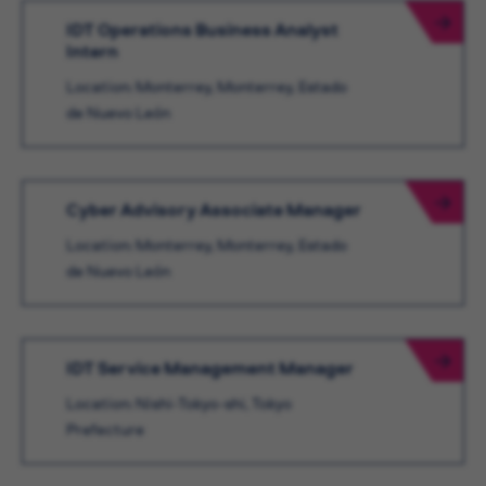
IDT Operations Business Analyst
Intern
Location: Monterrey, Monterrey, Estado
de Nuevo León
Cyber Advisory Associate Manager
Location: Monterrey, Monterrey, Estado
de Nuevo León
IDT Service Management Manager
Location: Nishi-Tokyo-shi, Tokyo
Prefecture