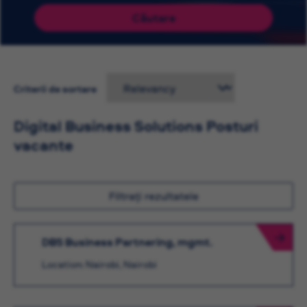
Căutare
Criterii de sortare
Digital Business Solutions Posturi
vacante
Filtrați rezultatele
DBS Business Partnering, mgmt.
Location: Nairobi, Nairobi