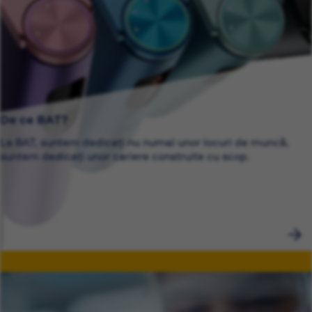
De ce BAT?
La BAT, suntem dedicați nu numai unor locuri de muncă,
suntem dedicați unor cariere construite cu scop.