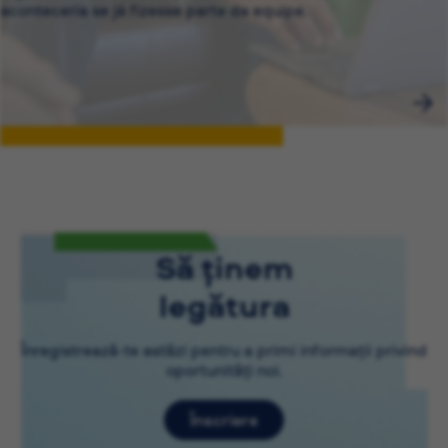
aconteceria se já fizesse parte da equipe.
Să ținem
legătura
Înregistrează-te astăzi pentru a primi informații privind
oportunități noi.
Înscriere