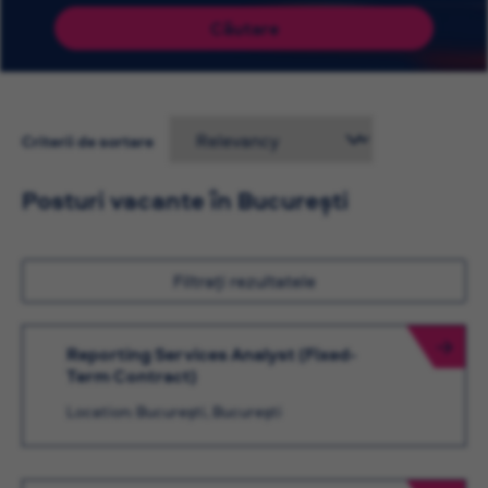
Căutare
Criterii de sortare
Posturi vacante în București
Filtrați rezultatele
Reporting Services Analyst (Fixed-
Term Contract)
Location: București, București