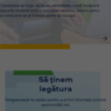
Candidate-se hoje. Após se candidatar, você receberá
suporte durante todo o processo seletivo, assim como
aconteceria se já fizesse parte da equipe.
Să ținem
legătura
Înregistrează-te astăzi pentru a primi informații privind
oportunități noi.