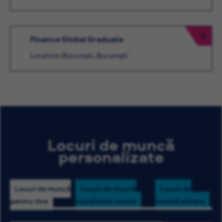
Finance Global Graduate
Location: București, București
Locuri de muncă
personalizate
Locuri de muncă
Locuri de muncă
Locuri de
pentru tine
vizualizate recent
muncă salvate