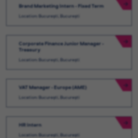
Brand Marketing Intern - Fixed Term
Location: București, București
Corporate Finance Junior Manager -
Treasury
Location: București, București
VAT Manager - Europe (AME)
Location: București, București
HR Intern
Location: București, București