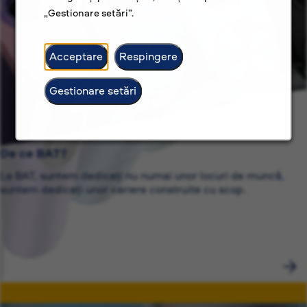
„Gestionare setări”.
Acceptare
Respingere
Gestionare setări
De ce BAT?
La BAT, suntem dedicați nu numai unor locuri de muncă,
suntem dedicați unor cariere construite cu scop.