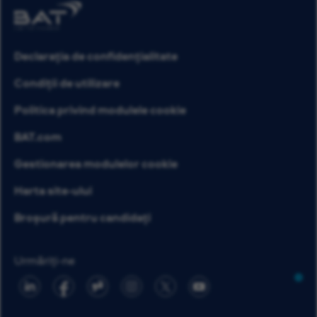
Declarația de confidențialitate
Condiții de utilizare
Politica privind modulele cookie
BAT.com
Gestionarea modulelor cookie
Harta site-ului
Broșură pentru candidați
Urmăriți-ne