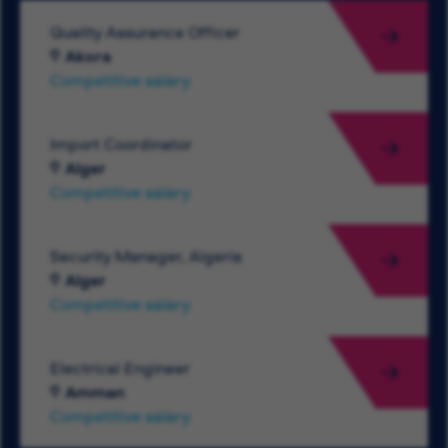
Quality Assurance Officer
Akora
Competitive salary
Import Coordinator
Alger
Competitive salary
Security Manager, Algeria
Alger
Competitive salary
Electrical Engineer
Amman
Competitive salary