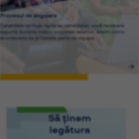
Procesul de angajare
Candidate-se hoje. Após se candidatar, você receberá
suporte durante todo o processo seletivo, assim como
aconteceria se já fizesse parte da equipe.
Să ținem
legătura