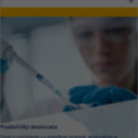
Posibilități deblocate
Fiind o companie cu adevărat globală, amploarea și