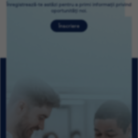
Înregistrează-te astăzi pentru a primi informații privind
oportunități noi.
Înscriere