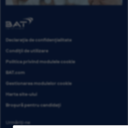
Declarația de confidențialitate
Condiții de utilizare
Politica privind modulele cookie
BAT.com
Gestionarea modulelor cookie
Harta site-ului
Broșură pentru candidați
Urmăriți-ne