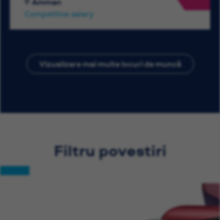
Amman
Competitive salary
Vizualizare mai multe locuri de muncă
Filtru povestiri