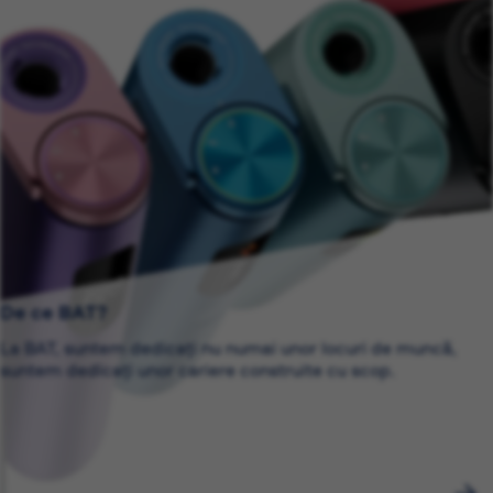
De ce BAT?
La BAT, suntem dedicați nu numai unor locuri de muncă,
suntem dedicați unor cariere construite cu scop.