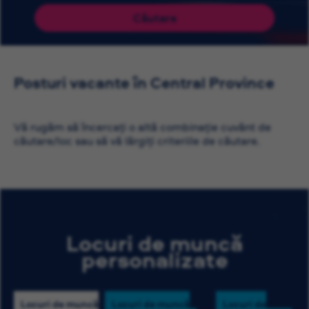
Căutare
Posturi vacante în Central Province
Vă rugăm să încercați o altă combinație cuvânt de
căutare/loc sau să vă lărgiți criteriile de căutare.
Locuri de muncă
personalizate
Locuri de muncă
Locuri de muncă
Locuri de