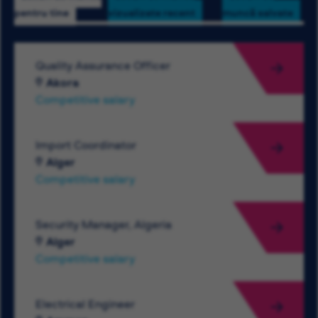
pentru tine
vizualizate recent
muncă salvate
Quality Assurance Officer
Akora
Competitive salary
Import Coordinator
Alger
Competitive salary
Security Manager, Algeria
Alger
Competitive salary
Electrical Engineer