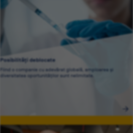
Posibilități deblocate
Fiind o companie cu adevărat globală, amploarea și
diversitatea oportunităților sunt nelimitate.