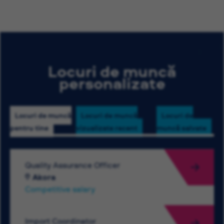
Locuri de muncă
personalizate
Locuri de muncă
Locuri de muncă
Locuri de
pentru tine
vizualizate recent
muncă salvate
Quality Assurance Officer
Akora
Competitive salary
Import Coordinator