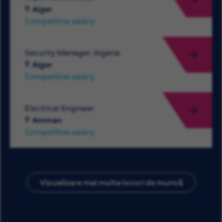
Alger
Competitive salary
Security Manager, Algeria
Alger
Competitive salary
Electrical Engineer
Amman
Competitive salary
Vizualizare mai multe locuri de muncă