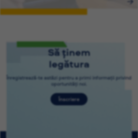
Să ținem
legătura
Înregistrează-te astăzi pentru a primi informații privind
oportunități noi.
Înscriere