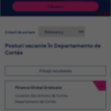
Căutare
Criterii de sortare
Posturi vacante în Departamento de
Cortés
Filtrați rezultatele
Finance Global Graduate
Location: San Antonio de Cortés,
Departamento de Cortés