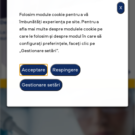
X
Folosim module cookie pentru a vă
De ce BAT?
îmbunătăți experiența pe site. Pentru a
afla mai multe despre modulele cookie pe
La BAT, suntem dedicați nu numai unor locuri de muncă,
care le folosim și despre modul în care să
suntem dedicați unor cariere construite cu scop.
configurați preferințele, faceți clic pe
„Gestionare setări”.
Acceptare
Respingere
Gestionare setări