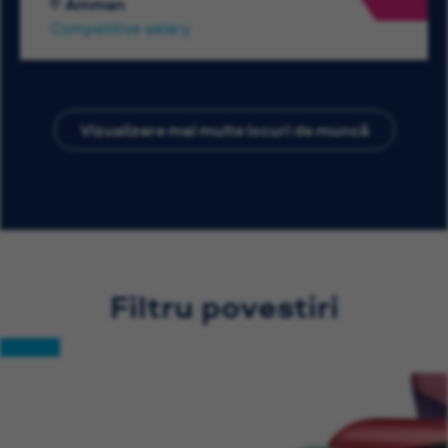
Amman
Competitive salary
Vizualizare mai multe locuri de muncă
Filtru povestiri