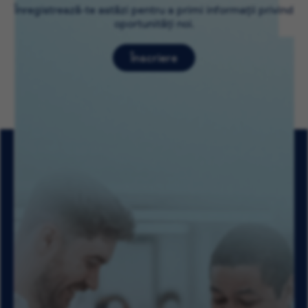
Înregistrează-te astăzi pentru a primi informații privind
oportunități noi.
Înscriere