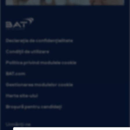
Declarația de confidențialitate
Condiții de utilizare
Politica privind modulele cookie
BAT.com
Gestionarea modulelor cookie
Harta site-ului
Broșură pentru candidați
Urmăriți-ne