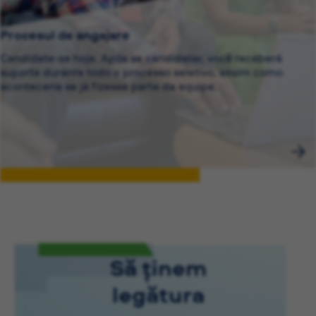
Procesul de angajare
Candidate-se hoje. Após se candidatar, você receberá
suporte durante todo o processo seletivo, assim como
aconteceria se já fizesse parte da equipe.
Să ținem
legătura