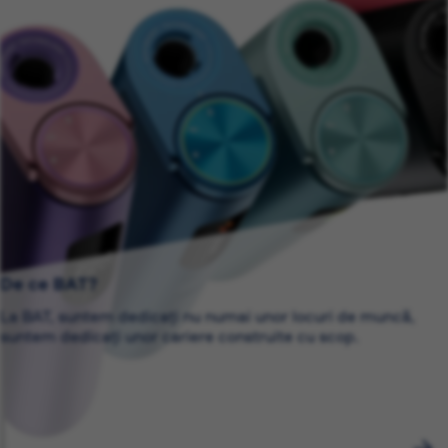
De ce BAT?
La BAT, suntem dedicați nu numai unor locuri de muncă,
suntem dedicați unor cariere construite cu scop.