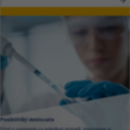
Posibilități deblocate
Fiind o companie cu adevărat globală, amploarea și