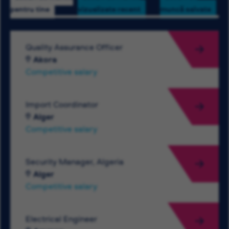
pentru tine
vizualizate recent
muncă salvate
Quality Assurance Officer
Akora
Competitive salary
Import Coordinator
Alger
Competitive salary
Security Manager, Algeria
Alger
Competitive salary
Electrical Engineer