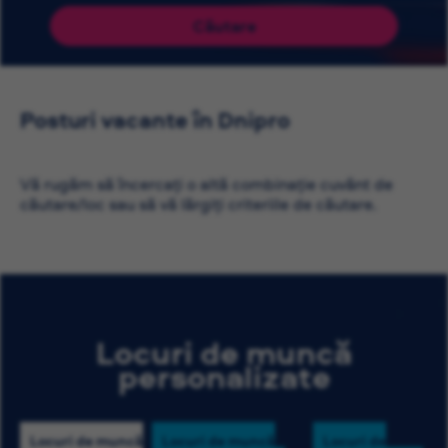
Căutare
Posturi vacante în Dnipro
Vă rugăm să încercați o altă combinație cuvânt de
căutare/loc sau să vă lărgiți criteriile de căutare.
Locuri de muncă
personalizate
Locuri de muncă
Locuri de muncă
Locuri de