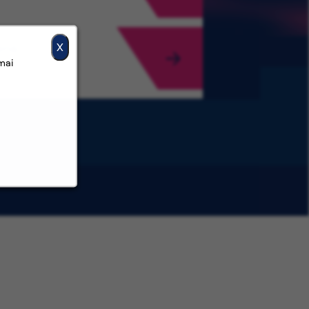
X
ria
 mai