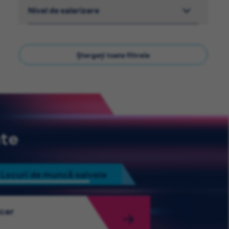
Nivel de salarizare
Ștergeți toate filtrele
ate
Locuri de muncă salvate
icer