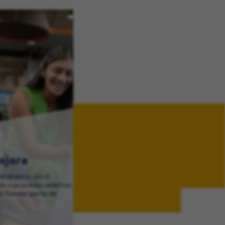
ajare
andidatar, você
o o processo seletivo,
 fizesse parte da