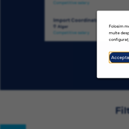
Competitive salary
Import Coordinator
Folosim mo
Alger
Competitive salary
multe desp
configurați
Accepta
Fil