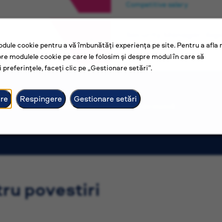
Competitive salary
Security Manager, Alge
dule cookie pentru a vă îmbunătăți experiența pe site. Pentru a afla
Alger
re modulele cookie pe care le folosim și despre modul în care să
Competitive salary
 preferințele, faceți clic pe „Gestionare setări”.
re
Respingere
Gestionare setări
Vizualizare mai multe locuri de muncă
tru povestiri