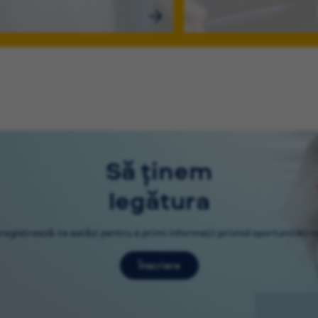
Să ținem
legătura
nregistrează-te astăzi pentru a primi informații privind oportunități no
Înscriere