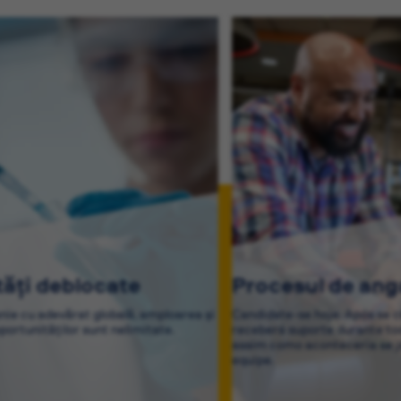
tăți deblocate
Procesul de ang
nie cu adevărat globală, amploarea și
Candidate-se hoje. Após se c
portunităților sunt nelimitate.
receberá suporte durante tod
assim como aconteceria se já
equipe.