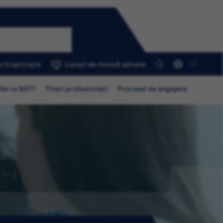
 în aplicație
Locuri de muncă salvate
0
De ce BAT?
Tineri profesioniști
Procesul de angajare