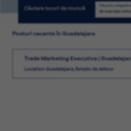
Titlu post, categorie 
Căutare locuri de muncă
C
Posturi vacante în Guadalajara
Trade Marketing Executive | Guadalajar
Location: Guadalajara, Estado de Jalisco