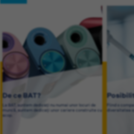
De ce BAT?
Posibili
La BAT, suntem dedicați nu numai unor locuri de
Fiind o compa
muncă, suntem dedicați unor cariere construite cu
diversitatea o
scop.