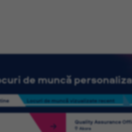
curi de muncă personaliz
tine
Locuri de muncă vizualizate recent
Quality Assurance Off
Akora