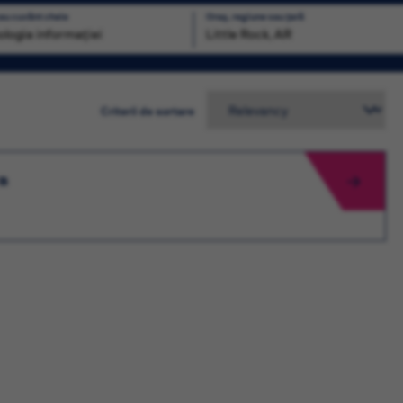
sau cuvânt cheie
Oraș, regiune sau țară
ăutare
Criterii de sortare
a