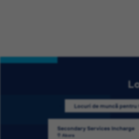
Lo
Locuri de muncă pentru 
Secondary Services Incharge
Akora