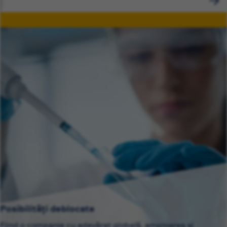
Posibilități deblocate
Fiind o companie cu adevărat globală, amploarea și