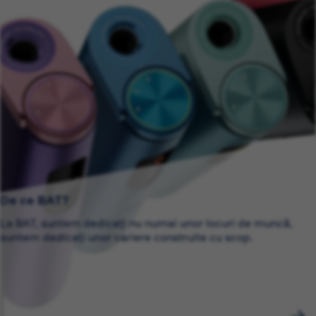
De ce BAT?
La BAT, suntem dedicați nu numai unor locuri de muncă,
suntem dedicați unor cariere construite cu scop.