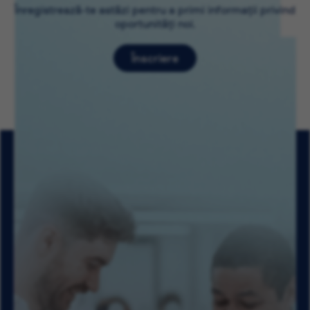
Înregistrează-te astăzi pentru a primi informații privind
oportunități noi.
Înscriere