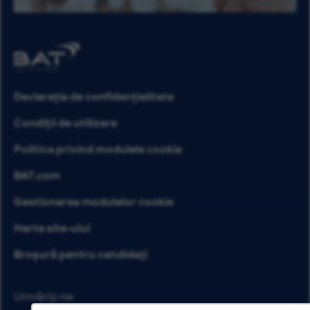
Declarația de confidențialitate
Condiții de utilizare
Politica privind modulele cookie
BAT.com
Gestionarea modulelor cookie
Harta site-ului
Broșură pentru candidați
Urmăriți-ne