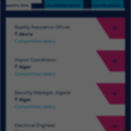
pentru tine
vizualizate recent
muncă salvate
Quality Assurance Officer
Akora
Competitive salary
Import Coordinator
Alger
Competitive salary
Security Manager, Algeria
Alger
Competitive salary
Electrical Engineer