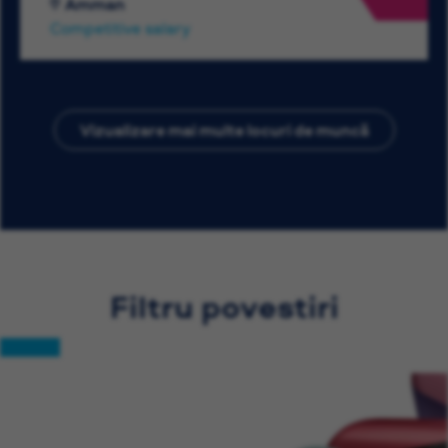
Amman
Competitive salary
Vizualizare mai multe locuri de muncă
Filtru povestiri