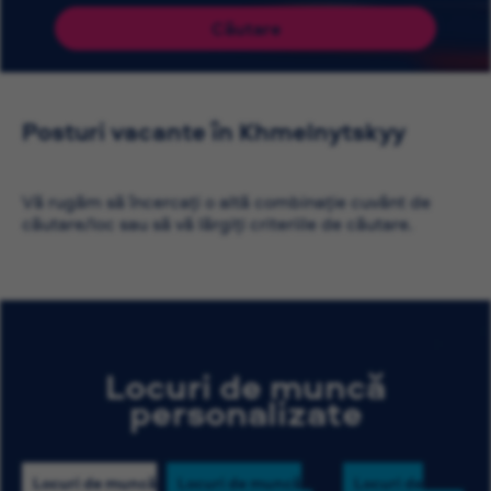
Căutare
Posturi vacante în Khmelnytskyy
Vă rugăm să încercați o altă combinație cuvânt de
căutare/loc sau să vă lărgiți criteriile de căutare.
Locuri de muncă
personalizate
Locuri de muncă
Locuri de muncă
Locuri de