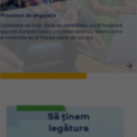
Procesul de angajare
Candidate-se hoje. Após se candidatar, você receberá
suporte durante todo o processo seletivo, assim como
aconteceria se já fizesse parte da equipe.
Să ținem
legătura