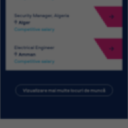
Security Manager, Algeria
Alger
Competitive salary
Electrical Engineer
Amman
Competitive salary
Vizualizare mai multe locuri de muncă