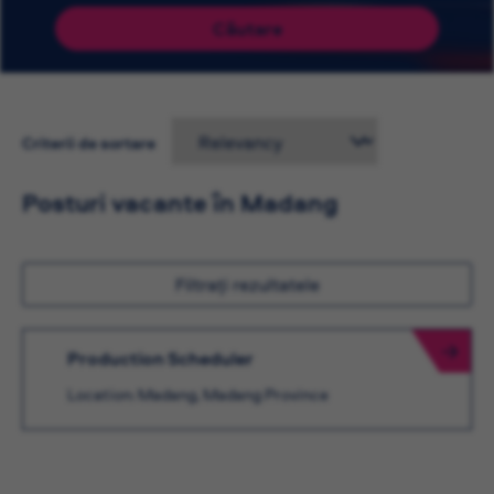
Căutare
Criterii de sortare
Posturi vacante în Madang
Filtrați rezultatele
Production Scheduler
Location: Madang, Madang Province