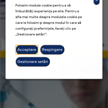
De ce BAT?
Folosim module cookie pentru a vă
îmbunătăți experiența pe site. Pentru a
La BAT, suntem dedicați nu numai unor locuri de muncă,
afla mai multe despre modulele cookie pe
suntem dedicați unor cariere construite cu scop.
care le folosim și despre modul în care să
configurați preferințele, faceți clic pe
„Gestionare setări”.
Acceptare
Respingere
Gestionare setări