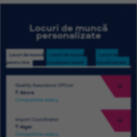
Locuri de muncă
personalizate
Locuri de muncă
Locuri de muncă
Locuri de
pentru tine
vizualizate recent
muncă salvate
Quality Assurance Officer
Akora
Competitive salary
Import Coordinator
Alger
Competitive salary