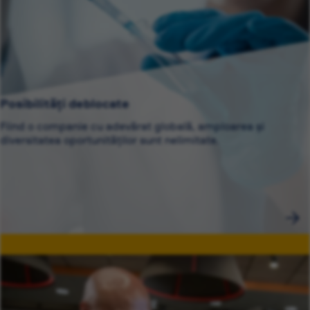
Posibilități deblocate
Fiind o companie cu adevărat globală, amploarea și
diversitatea oportunităților sunt nelimitate.