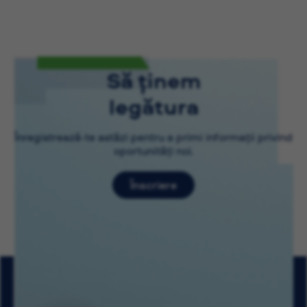
Să ținem
legătura
Înregistrează-te astăzi pentru a primi informații privind
oportunități noi.
Înscriere