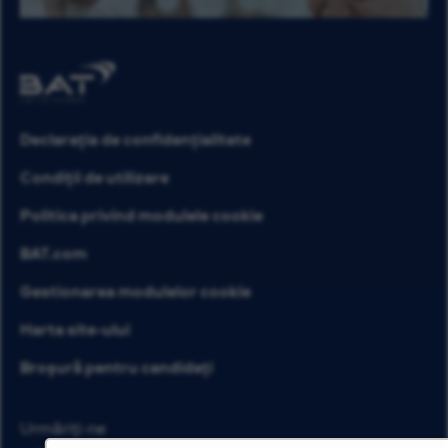
Declarația de confidențialitate
Condiții de utilizare
Politica privind modulele cookie
BAT.com
Gestionarea modulelor cookie
Harta site-ului
Broșură pentru candidați
Urmăriți-ne