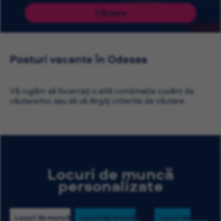
Căutare
Posturi vacante în Odessa
Vă rugăm să încercați o altă combinație cuvânt de
căutare/loc sau să vă lărgiți criteriile de căutare.
Locuri de muncă
personalizate
Locuri de muncă
Locuri de muncă
Locuri de