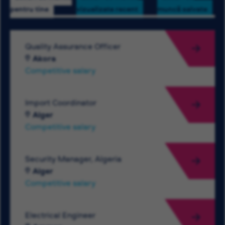
pentru tine
vizualizate recent
muncă salvate
Quality Assurance Officer
Akora
Competitive salary
Import Coordinator
Alger
Competitive salary
Security Manager, Algeria
Alger
Competitive salary
Electrical Engineer