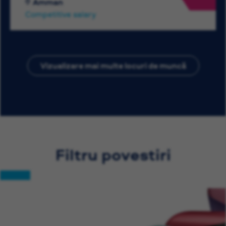
Amman
Competitive salary
Vizualizare mai multe locuri de muncă
Filtru povestiri