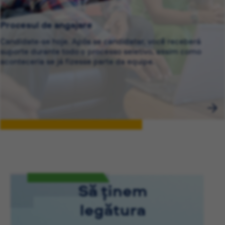
Procesul de angajare
Candidate-se hoje. Após se candidatar, você receberá
suporte durante todo o processo seletivo, assim como
aconteceria se já fizesse parte da equipe.
Să ținem
legătura