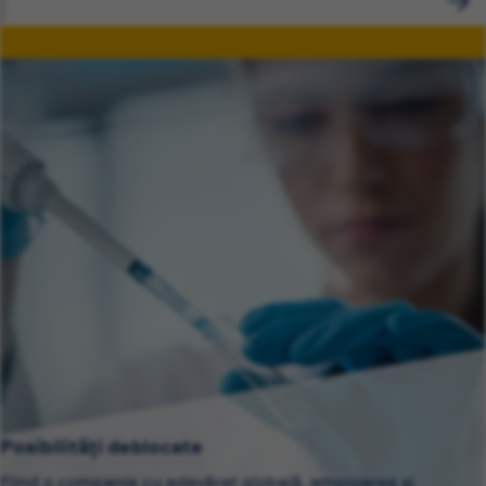
Posibilități deblocate
Fiind o companie cu adevărat globală, amploarea și