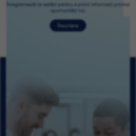
Înregistrează-te astăzi pentru a primi informații privind
oportunități noi.
Înscriere