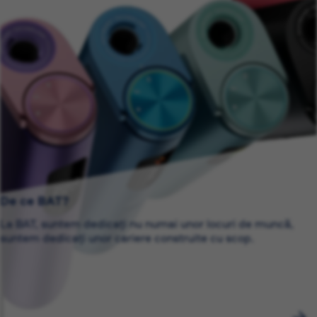
De ce BAT?
La BAT, suntem dedicați nu numai unor locuri de muncă,
suntem dedicați unor cariere construite cu scop.