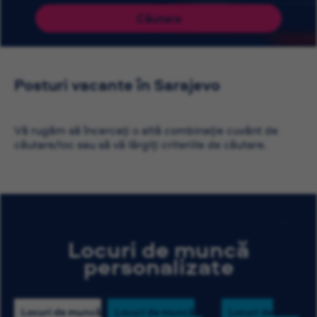
Căutare
Posturi vacante în Sarajevo
Vă rugăm să încercați o altă combinație cuvânt de
căutare/loc sau să vă lărgiți criteriile de căutare.
Locuri de muncă
personalizate
Locuri de muncă
Locuri de muncă
Locuri de