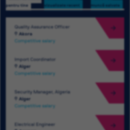
pentru tine
vizualizate recent
muncă salvate
Quality Assurance Officer
Akora
Competitive salary
Import Coordinator
Alger
Competitive salary
Security Manager, Algeria
Alger
Competitive salary
Electrical Engineer