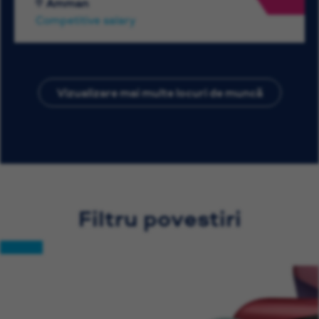
Amman
Competitive salary
Vizualizare mai multe locuri de muncă
Filtru povestiri