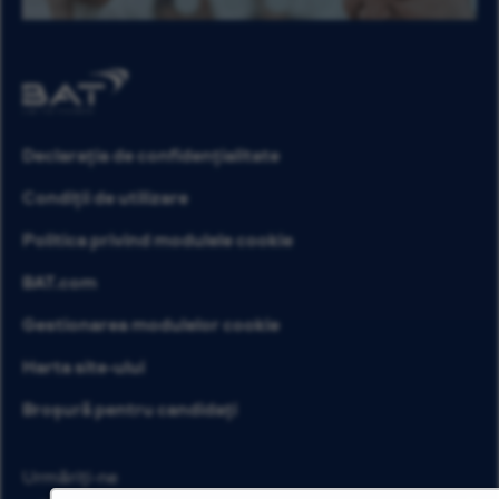
Declarația de confidențialitate
Condiții de utilizare
Politica privind modulele cookie
BAT.com
Gestionarea modulelor cookie
Harta site-ului
Broșură pentru candidați
Urmăriți-ne