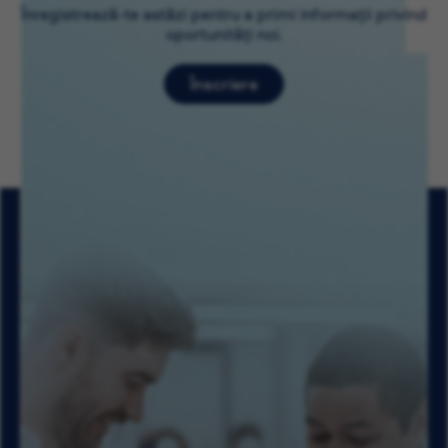
Înregistrează-te astăzi pentru a primi informații privind
oportunități noi.
Înscriere