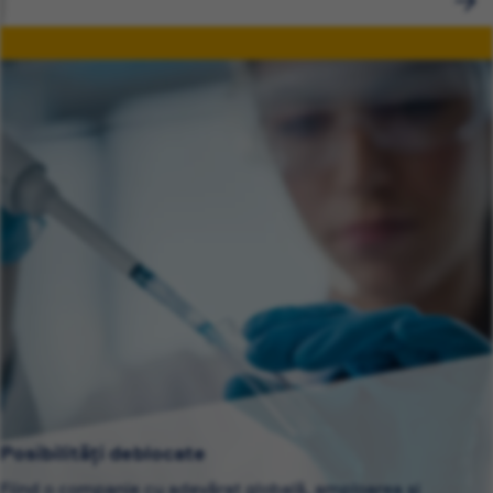
Posibilități deblocate
Fiind o companie cu adevărat globală, amploarea și