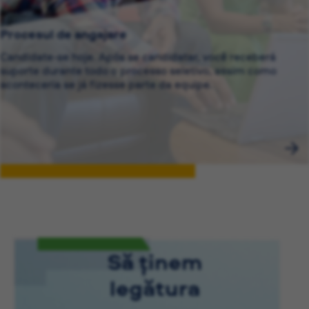
Procesul de angajare
Candidate-se hoje. Após se candidatar, você receberá
suporte durante todo o processo seletivo, assim como
aconteceria se já fizesse parte da equipe.
Să ținem
legătura