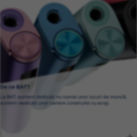
De ce BAT?
La BAT, suntem dedicați nu numai unor locuri de muncă,
suntem dedicați unor cariere construite cu scop.