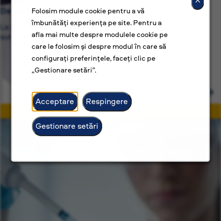
De ce BAT?
Folosim module cookie pentru a vă
îmbunătăți experiența pe site. Pentru a
La BAT, suntem dedicați nu numai unor locuri de muncă,
afla mai multe despre modulele cookie pe
suntem dedicați unor cariere construite cu scop.
care le folosim și despre modul în care să
configurați preferințele, faceți clic pe
„Gestionare setări”.
Acceptare
Respingere
Gestionare setări