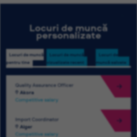
Locuri de muncă
personalizate
Locuri de muncă
Locuri de muncă
Locuri de
pentru tine
vizualizate recent
muncă salvate
Quality Assurance Officer
Akora
Competitive salary
Import Coordinator
Alger
Competitive salary