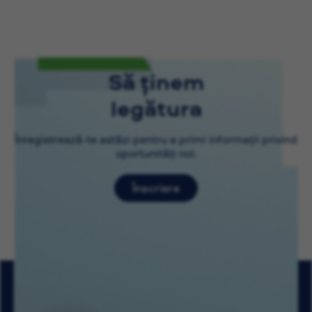
Să ținem
legătura
Înregistrează-te astăzi pentru a primi informații privind
oportunități noi.
Înscriere