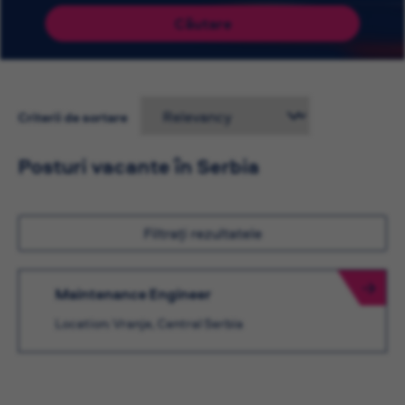
Căutare
Criterii de sortare
Posturi vacante în Serbia
Filtrați rezultatele
Maintenance Engineer
Location: Vranje, Central Serbia