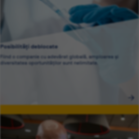
Posibilități deblocate
Fiind o companie cu adevărat globală, amploarea și
diversitatea oportunităților sunt nelimitate.