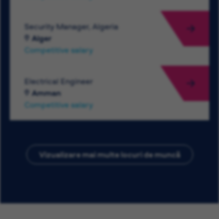
Security Manager, Algeria
Alger
Competitive salary
Electrical Engineer
Amman
Competitive salary
Vizualizare mai multe locuri de muncă