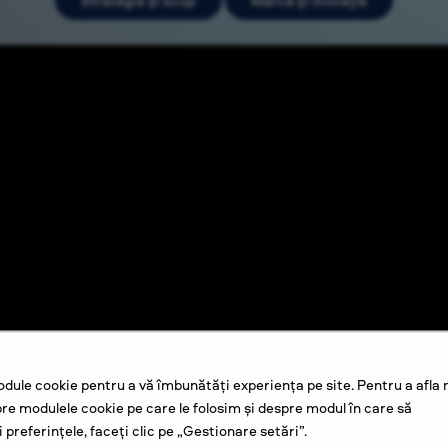
Strategie și scop
Marcă și inovație
dule cookie pentru a vă îmbunătăți experiența pe site. Pentru a afla
re modulele cookie pe care le folosim și despre modul în care să
 preferințele, faceți clic pe „Gestionare setări”.